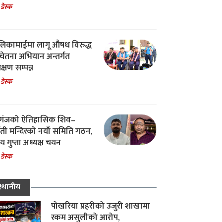
 डेस्क
िकामाईमा लागू औषध विरुद्ध
ेतना अभियान अन्तर्गत
िक्षण सम्पन्न
 डेस्क
गंजको ऐतिहासिक शिव–
्वती मन्दिरको नयाँ समिति गठन,
 गुप्ता अध्यक्ष चयन
 डेस्क
स्थानीय
पोखरिया प्रहरीको उजुरी शाखामा
रकम असुलीको आरोप,