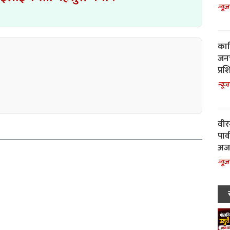
न्यूज
काल
जनच
प्रश
न्यूज
वीर
पार
अजय
न्यूज