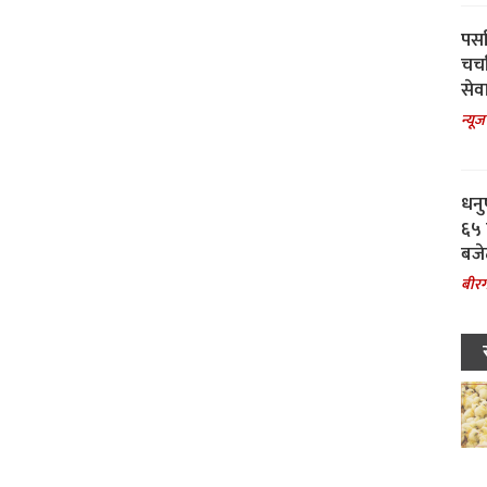
पर्स
चर्
सेवा
न्यूज
धनु
६५ 
बजे
बीरग