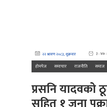
३ : ४७ 
होमपेज
समाचार
राजनीति
समाज
प्रसनि यादवको 
सहित १ जना पक्रा