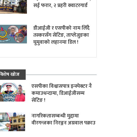
सई फरार, २ प्रहरी क्वाटरगार्ड
डीआईजी र एसपीको नाम लिँदै
तस्करसँग सेटिङ, ताप्लेजुङका
घुमुवाको लहानमा डिल !
विशेष खोज
एसपीका विश्वासपात्र इन्स्पेक्टर नै
कमाउधन्दामा, डिआईजीसम्म
सेटिङ !
नागरिकतासम्बन्धी मुद्दामा
वीरगन्जका निरञ्जन अग्रवाल पक्राउ