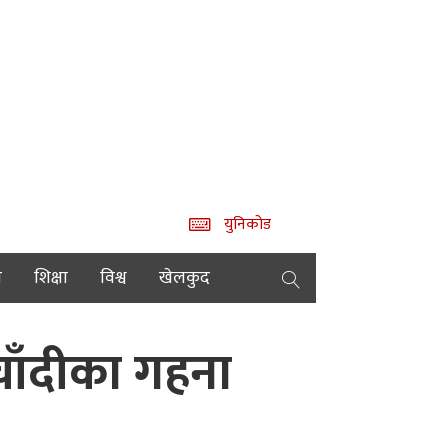
युनिकोड
य
शिक्षा
विश्व
खेलकुद
ाँदीका गहना