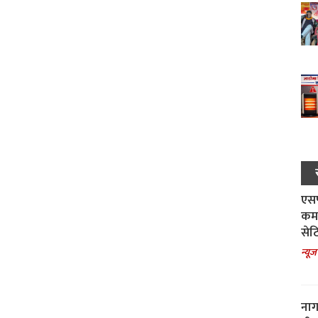
एसपी
कमा
सेट
न्यूज
नाग