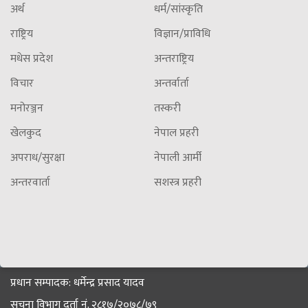
अर्थ
धर्म/सांस्कृति
राष्ट्रिय
विज्ञान/प्राविधि
मधेस प्रदेश
अन्तराष्ट्रिय
विचार
अन्तर्वार्ता
मनोरञ्जन
तस्करी
खेलकुद
नेपाल प्रहरी
अपराध/सुरक्षा
नेपाली आर्मी
अन्तरवार्ता
सशस्त्र प्रहरी
प्रधान सम्पादक: धर्मेन्द्र प्रसाद यादव
सूचना विभाग दर्ता नं. २८१७/२०७८/७९