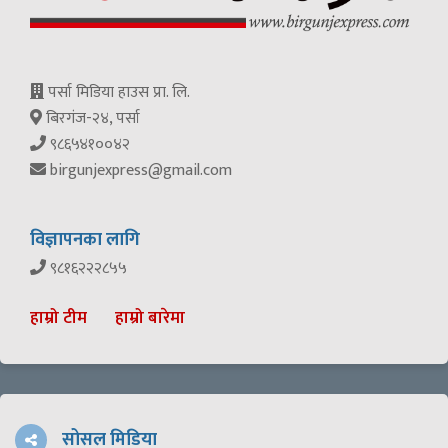
पर्सा मिडिया हाउस प्रा. लि.
बिरगंज-२४, पर्सा
९८६५४१००४२
birgunjexpress@gmail.com
विज्ञापनका लागि
९८१६२२२८५५
हाम्रो टीम
हाम्रो बारेमा
सोसल मिडिया