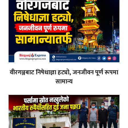
वीरगञ्जबाट निषेधाज्ञा हट्यो, जनजीवन पूर्ण रूपमा
सामान्य