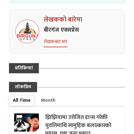
लेखकको बारेमा
बीरगंज एक्सप्रेस
लेखकबाट थप
प्रतिक्रिया!
लोकप्रिय
All Time
Month
झिझियामा उत्तेजित डान्स गरेकी
युवतिमाथि सामुहिक बलात्कारको
प्रयास, एक जना पक्राउ