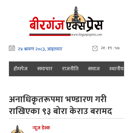
२१ : १९ : ५८
होमपेज
समाचार
राजनीति
समाज
स्थानीय
अनाधिकृतरूपमा भण्डारण गरी
राखिएका ९३ बोरा केराउ बरामद
न्यूज डेस्क