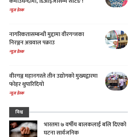
कमाउधन्दामा, डिआईजीसम्म सेटिङ !
न्यूज डेस्क
नागरिकतासम्बन्धी मुद्दामा वीरगन्जका
निरञ्जन अग्रवाल पक्राउ
न्यूज डेस्क
वीरगञ्ज महानगरले तीन उद्योगको मुख्यद्वारमा
फोहर थुपारिदियो
न्यूज डेस्क
विश्व
भारतमा ७ वर्षीय बालकलाई बलि दिएको
घटना सार्वजनिक