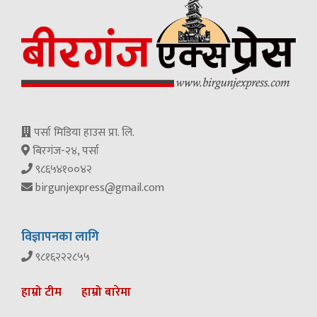
पर्सा मिडिया हाउस प्रा. लि.
बिरगंज-२४, पर्सा
९८६५४१००४२
birgunjexpress@gmail.com
विज्ञापनका लागि
९८१६२२२८५५
हाम्रो टीम
हाम्रो बारेमा