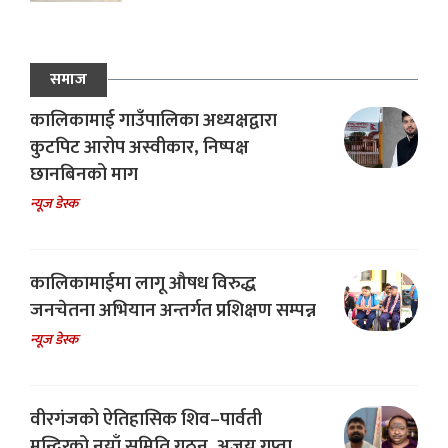
समाज
कालिकामाई गाउँपालिका अध्यक्षद्वारा
कुटपिट आरोप अस्वीकार, निष्पक्ष
छानबिनको माग
न्यूज डेस्क
कालिकामाईमा लागू औषध विरुद्ध
जनचेतना अभियान अन्तर्गत प्रशिक्षण सम्पन्न
न्यूज डेस्क
वीरगंजको ऐतिहासिक शिव–पार्वती
मन्दिरको नयाँ समिति गठन, अजय गुप्ता