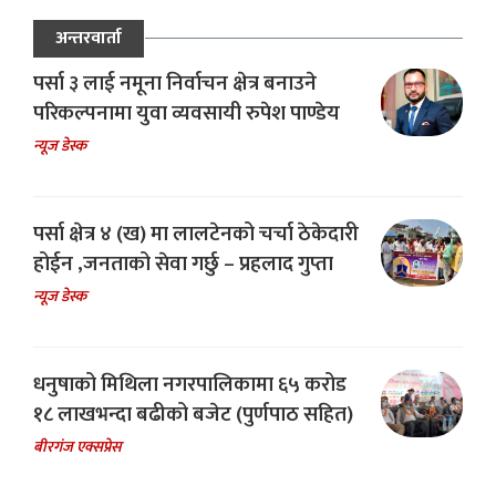
अन्तरवार्ता
पर्सा ३ लाई नमूना निर्वाचन क्षेत्र बनाउने
परिकल्पनामा युवा व्यवसायी रुपेश पाण्डेय
न्यूज डेस्क
पर्सा क्षेत्र ४ (ख) मा लालटेनको चर्चा ठेकेदारी
होईन ,जनताको सेवा गर्छु – प्रहलाद गुप्ता
न्यूज डेस्क
धनुषाको मिथिला नगरपालिकामा ६५ करोड
१८ लाखभन्दा बढीको बजेट (पुर्णपाठ सहित)
बीरगंज एक्सप्रेस