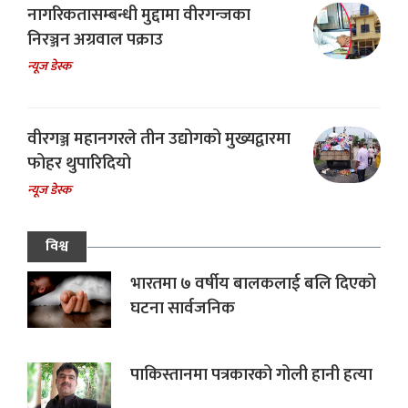
नागरिकतासम्बन्धी मुद्दामा वीरगन्जका
निरञ्जन अग्रवाल पक्राउ
न्यूज डेस्क
वीरगञ्ज महानगरले तीन उद्योगको मुख्यद्वारमा
फोहर थुपारिदियो
न्यूज डेस्क
विश्व
भारतमा ७ वर्षीय बालकलाई बलि दिएको
घटना सार्वजनिक
पाकिस्तानमा पत्रकारको गोली हानी हत्या