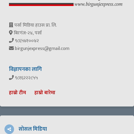
पर्सा मिडिया हाउस प्रा. लि.
बिरगंज-२४, पर्सा
९८६५४१००४२
birgunjexpress@gmail.com
विज्ञापनका लागि
९८१६२२२८५५
हाम्रो टीम
हाम्रो बारेमा
सोसल मिडिया