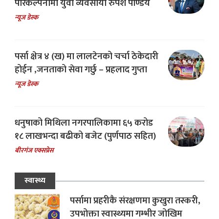
परिकल्पनामा युवा व्यवसायी रुपेश पाण्डेय
न्यूज डेस्क
पर्सा क्षेत्र ४ (ख) मा लालटेनको चर्चा ठेकेदारी
होईन ,जनताको सेवा गर्छु – प्रहलाद गुप्ता
न्यूज डेस्क
धनुषाको मिथिला नगरपालिकामा ६५ करोड
१८ लाखभन्दा बढीको बजेट (पुर्णपाठ सहित)
बीरगंज एक्सप्रेस
स्वास्थ्य
पर्सामा प्रहरीकै संरक्षणमा कुखुरा तस्करी,
उपभोक्ता स्वास्थ्यमा गम्भीर जोखिम