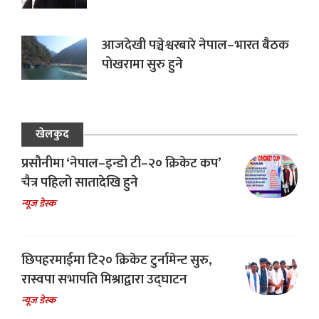
आजदेखी पञ्चेश्वरबारे नेपाल–भारत बैठक
पोखरामा सुरु हुने
खेलकुद
प्रसौनीमा ‘नेपाल–इन्डो टी–२० क्रिकेट कप’
चैत्र पहिलो सातादेखि हुने
न्यूज डेस्क
छिपहरमाईमा टि२० क्रिकेट टुर्नामेन्ट सुरु,
रास्वपा सभापति मिश्राद्वारा उद्घाटन
न्यूज डेस्क