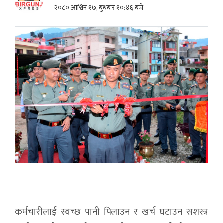
२०८० आश्विन १७, बुधबार १०:४६ बजे
कर्मचारीलाई स्वच्छ पानी पिलाउन र खर्च घटाउन सशस्त्र