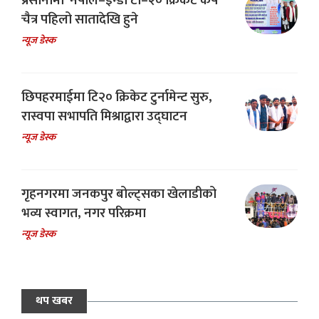
प्रसौनीमा ‘नेपाल–इन्डो टी–२० क्रिकेट कप’
चैत्र पहिलो सातादेखि हुने
न्यूज डेस्क
छिपहरमाईमा टि२० क्रिकेट टुर्नामेन्ट सुरु,
रास्वपा सभापति मिश्राद्वारा उद्घाटन
न्यूज डेस्क
गृहनगरमा जनकपुर बोल्ट्सका खेलाडीको
भव्य स्वागत, नगर परिक्रमा
न्यूज डेस्क
थप खबर