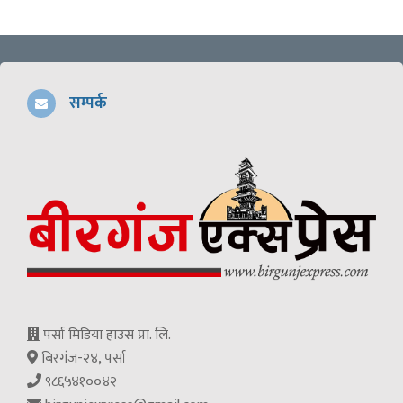
सम्पर्क
पर्सा मिडिया हाउस प्रा. लि.
बिरगंज-२४, पर्सा
९८६५४१००४२