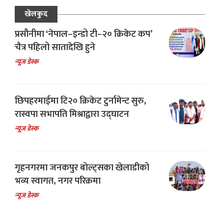
खेलकुद
प्रसौनीमा ‘नेपाल–इन्डो टी–२० क्रिकेट कप’
चैत्र पहिलो सातादेखि हुने
न्यूज डेस्क
छिपहरमाईमा टि२० क्रिकेट टुर्नामेन्ट सुरु,
रास्वपा सभापति मिश्राद्वारा उद्घाटन
न्यूज डेस्क
गृहनगरमा जनकपुर बोल्ट्सका खेलाडीको
भव्य स्वागत, नगर परिक्रमा
न्यूज डेस्क