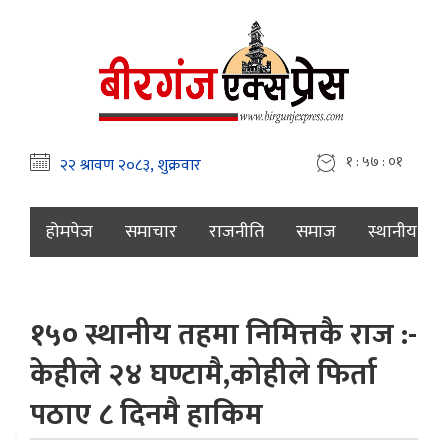
१ : ५७ : ०२
होमपेज
समाचार
राजनीति
समाज
स्थानीय
१५० स्थानीय तहमा निमित्तकै राज :-
केहीले २४ घण्टामै,कोहीले फिर्ता
पठाए ८ दिनमै हाकिम