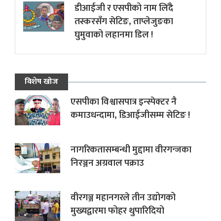
डीआईजी र एसपीको नाम लिँदै
तस्करसँग सेटिङ, ताप्लेजुङका
घुमुवाको लहानमा डिल !
विशेष खोज
एसपीका विश्वासपात्र इन्स्पेक्टर नै
कमाउधन्दामा, डिआईजीसम्म सेटिङ !
नागरिकतासम्बन्धी मुद्दामा वीरगन्जका
निरञ्जन अग्रवाल पक्राउ
वीरगञ्ज महानगरले तीन उद्योगको
मुख्यद्वारमा फोहर थुपारिदियो