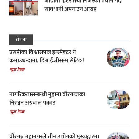
जाडोमा हिटर तथा गिजरको प्रयोग गर्दा
सावधानी अपनाउन आग्रह
रोचक
एसपीका विश्वासपात्र इन्स्पेक्टर नै
कमाउधन्दामा, डिआईजीसम्म सेटिङ !
न्यूज डेस्क
नागरिकतासम्बन्धी मुद्दामा वीरगन्जका
निरञ्जन अग्रवाल पक्राउ
न्यूज डेस्क
वीरगञ्ज महानगरले तीन उद्योगको मुख्यद्वारमा