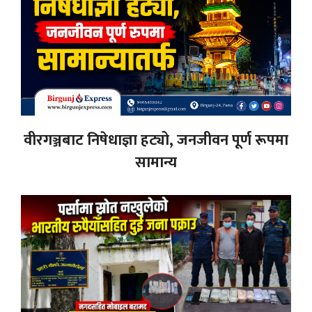
वीरगञ्जबाट निषेधाज्ञा हट्यो, जनजीवन पूर्ण रूपमा
सामान्य