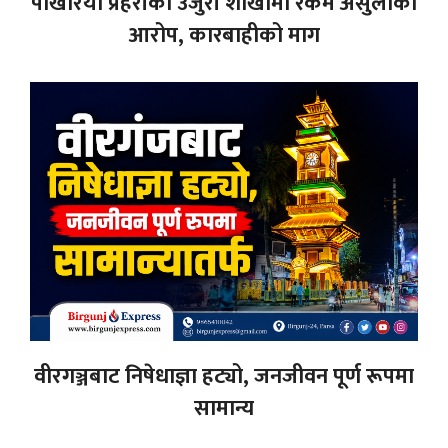
पोखरिया प्रहरीको उजुरी शाखामा रकम असुलीको
आरोप, कारबाहीको माग
वीरगञ्जबाट निषेधाज्ञा हट्यो, जनजीवन पूर्ण रूपमा
सामान्य