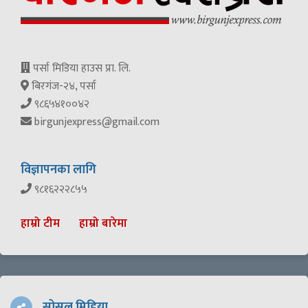
पर्सा मिडिया हाउस प्रा. लि.
बिरगंज-२४, पर्सा
९८६५४१००४२
birgunjexpress@gmail.com
विज्ञापनका लागि
९८१६२२२८५५
हाम्रो टीम
हाम्रो बारेमा
सोसल मिडिया