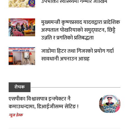
उपभोक्ता स्वास्थ्यमा गम्भीर जोखिम
मुख्यमन्त्री कृष्णप्रसाद यादवद्वारा प्रादेशिक
अस्पताल पोखरियाको समुद्घाटन, छिट्टै
उन्नति र प्रगतिको प्रतिबद्धता
जाडोमा हिटर तथा गिजरको प्रयोग गर्दा
सावधानी अपनाउन आग्रह
रोचक
एसपीका विश्वासपात्र इन्स्पेक्टर नै
कमाउधन्दामा, डिआईजीसम्म सेटिङ !
न्यूज डेस्क