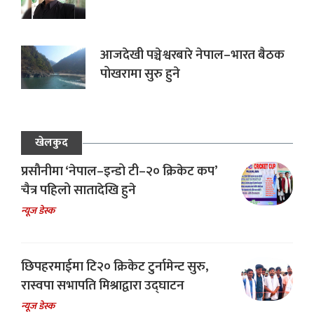
आजदेखी पञ्चेश्वरबारे नेपाल–भारत बैठक
पोखरामा सुरु हुने
खेलकुद
प्रसौनीमा ‘नेपाल–इन्डो टी–२० क्रिकेट कप’
चैत्र पहिलो सातादेखि हुने
न्यूज डेस्क
छिपहरमाईमा टि२० क्रिकेट टुर्नामेन्ट सुरु,
रास्वपा सभापति मिश्राद्वारा उद्घाटन
न्यूज डेस्क