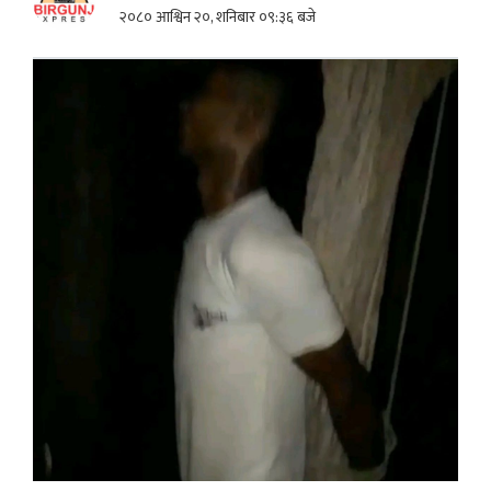
२०८० आश्विन २०, शनिबार ०९:३६ बजे