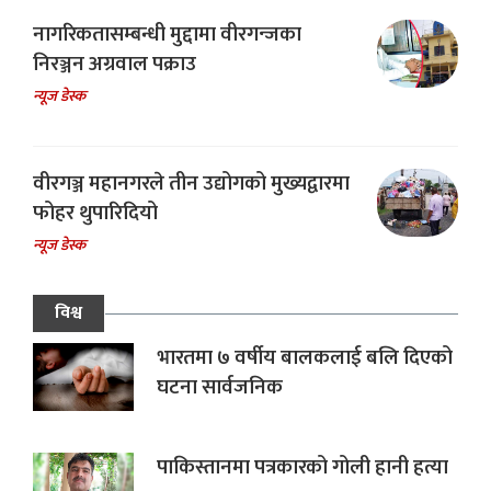
नागरिकतासम्बन्धी मुद्दामा वीरगन्जका
निरञ्जन अग्रवाल पक्राउ
न्यूज डेस्क
वीरगञ्ज महानगरले तीन उद्योगको मुख्यद्वारमा
फोहर थुपारिदियो
न्यूज डेस्क
विश्व
भारतमा ७ वर्षीय बालकलाई बलि दिएको
घटना सार्वजनिक
पाकिस्तानमा पत्रकारको गोली हानी हत्या