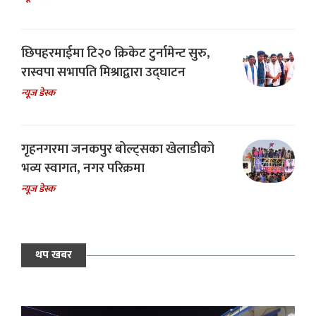
छिपहरमाईमा टि२० क्रिकेट टुर्नामेन्ट सुरु,
रास्वपा सभापति मिश्राद्वारा उद्घाटन
न्यूज डेस्क
गृहनगरमा जनकपुर बोल्ट्सका खेलाडीको
भव्य स्वागत, नगर परिक्रमा
न्यूज डेस्क
थप खबर