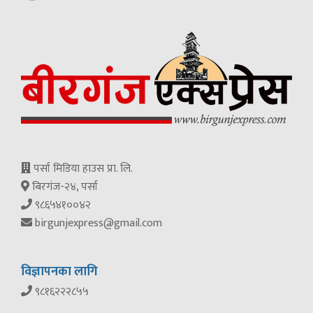
पर्सा मिडिया हाउस प्रा. लि.
बिरगंज-२४, पर्सा
९८६५४१००४२
birgunjexpress@gmail.com
विज्ञापनका लागि
९८१६२२२८५५