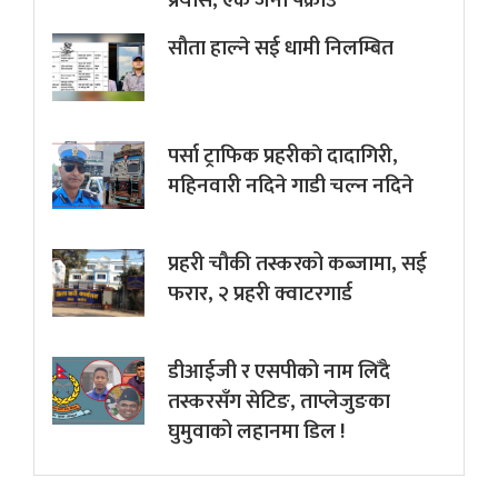
प्रयास, एक जना पक्राउ
सौता हाल्ने सई धामी निलम्बित
पर्सा ट्राफिक प्रहरीकाे दादागिरी,
महिनवारी नदिने गाडी चल्न नदिने
प्रहरी चौकी तस्करको कब्जामा, सई
फरार, २ प्रहरी क्वाटरगार्ड
डीआईजी र एसपीको नाम लिँदै
तस्करसँग सेटिङ, ताप्लेजुङका
घुमुवाको लहानमा डिल !