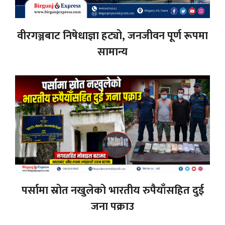
वीरगञ्जबाट निषेधाज्ञा हट्यो, जनजीवन पूर्ण रूपमा
सामान्य
पर्सामा स्रोत नखुलेको भारतीय रुपैयाँसहित दुई
जना पक्राउ