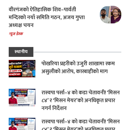
वीरगंजको ऐतिहासिक शिव–पार्वती
मन्दिरको नयाँ समिति गठन, अजय गुप्ता
अध्यक्ष चयन
न्यूज डेस्क
स्थानीय
पोखरिया प्रहरीको उजुरी शाखामा रकम
असुलीको आरोप, कारबाहीको माग
रास्वपा पर्सा–४ को कडा चेतावनी! ‘मिसन
८४’ र ‘मिसन मेयर’को अनधिकृत प्रचार
नगर्न निर्देशन
रास्वपा पर्सा–४ को कडा चेतावनी! ‘मिसन
८४’ र ‘मिसन मेयर’को अनधिकृत प्रचार