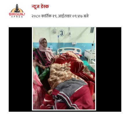
न्यूज डेस्क
२०८० कार्तिक १९, आईतवार ०९:४७ बजे