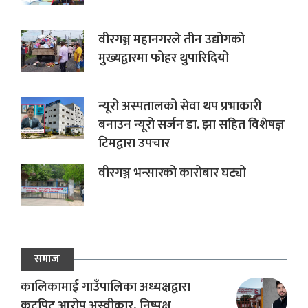
वीरगञ्ज महानगरले तीन उद्योगको
मुख्यद्वारमा फोहर थुपारिदियो
न्यूरो अस्पतालको सेवा थप प्रभाकारी
बनाउन न्यूरो सर्जन डा. झा सहित विशेषज्ञ
टिमद्वारा उपचार
वीरगञ्ज भन्सारको कारोबार घट्यो
समाज
कालिकामाई गाउँपालिका अध्यक्षद्वारा
कुटपिट आरोप अस्वीकार, निष्पक्ष