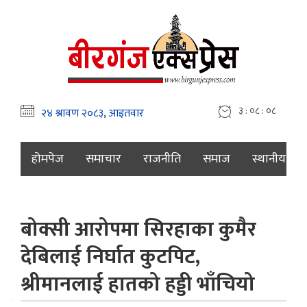
३ : ०८ : ०९
होमपेज
समाचार
राजनीति
समाज
स्थानीय
बोक्सी आरोपमा सिरहाका कुमैर
देबिलाई निर्घात कुटपिट,
श्रीमानलाई हातको हड्डी भाँचियो