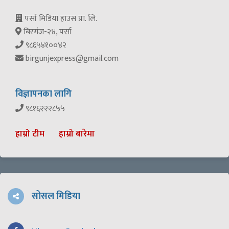
पर्सा मिडिया हाउस प्रा. लि.
बिरगंज-२४, पर्सा
९८६५४१००४२
birgunjexpress@gmail.com
विज्ञापनका लागि
९८१६२२२८५५
हाम्रो टीम
हाम्रो बारेमा
सोसल मिडिया