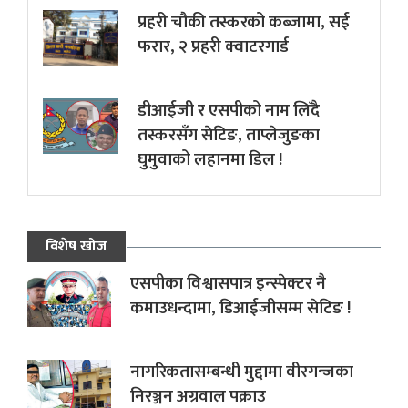
प्रहरी चौकी तस्करको कब्जामा, सई
फरार, २ प्रहरी क्वाटरगार्ड
डीआईजी र एसपीको नाम लिँदै
तस्करसँग सेटिङ, ताप्लेजुङका
घुमुवाको लहानमा डिल !
विशेष खोज
एसपीका विश्वासपात्र इन्स्पेक्टर नै
कमाउधन्दामा, डिआईजीसम्म सेटिङ !
नागरिकतासम्बन्धी मुद्दामा वीरगन्जका
निरञ्जन अग्रवाल पक्राउ