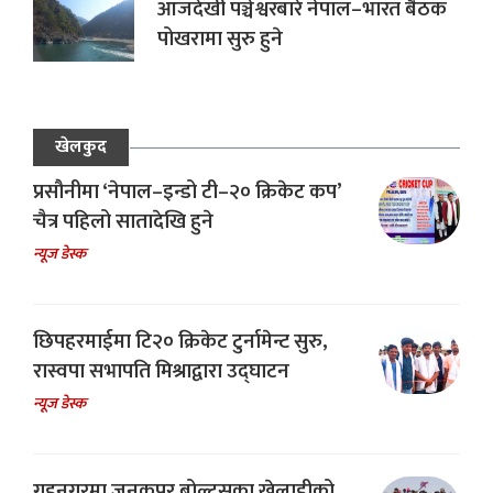
आजदेखी पञ्चेश्वरबारे नेपाल–भारत बैठक
पोखरामा सुरु हुने
खेलकुद
प्रसौनीमा ‘नेपाल–इन्डो टी–२० क्रिकेट कप’
चैत्र पहिलो सातादेखि हुने
न्यूज डेस्क
छिपहरमाईमा टि२० क्रिकेट टुर्नामेन्ट सुरु,
रास्वपा सभापति मिश्राद्वारा उद्घाटन
न्यूज डेस्क
गृहनगरमा जनकपुर बोल्ट्सका खेलाडीको