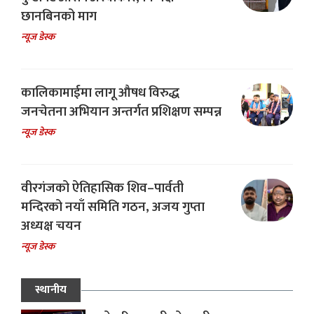
छानबिनको माग
न्यूज डेस्क
कालिकामाईमा लागू औषध विरुद्ध
जनचेतना अभियान अन्तर्गत प्रशिक्षण सम्पन्न
न्यूज डेस्क
वीरगंजको ऐतिहासिक शिव–पार्वती
मन्दिरको नयाँ समिति गठन, अजय गुप्ता
अध्यक्ष चयन
न्यूज डेस्क
स्थानीय