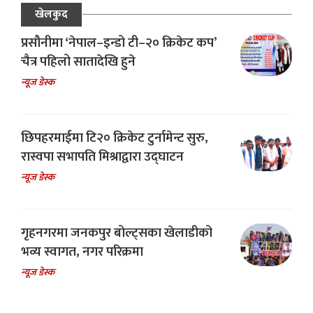
खेलकुद
प्रसौनीमा ‘नेपाल–इन्डो टी–२० क्रिकेट कप’
चैत्र पहिलो सातादेखि हुने
न्यूज डेस्क
छिपहरमाईमा टि२० क्रिकेट टुर्नामेन्ट सुरु,
रास्वपा सभापति मिश्राद्वारा उद्घाटन
न्यूज डेस्क
गृहनगरमा जनकपुर बोल्ट्सका खेलाडीको
भव्य स्वागत, नगर परिक्रमा
न्यूज डेस्क