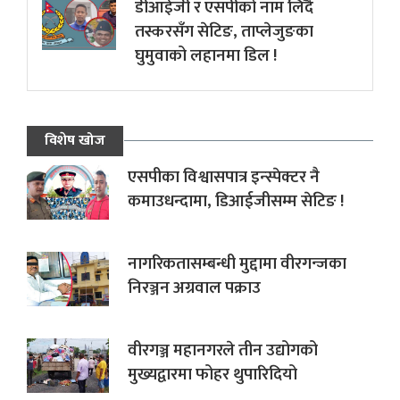
डीआईजी र एसपीको नाम लिँदै
तस्करसँग सेटिङ, ताप्लेजुङका
घुमुवाको लहानमा डिल !
विशेष खोज
एसपीका विश्वासपात्र इन्स्पेक्टर नै
कमाउधन्दामा, डिआईजीसम्म सेटिङ !
नागरिकतासम्बन्धी मुद्दामा वीरगन्जका
निरञ्जन अग्रवाल पक्राउ
वीरगञ्ज महानगरले तीन उद्योगको
मुख्यद्वारमा फोहर थुपारिदियो