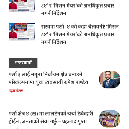
८४’ र ‘मिसन मेयर’को अनधिकृत प्रचार
नगर्न निर्देशन
रास्वपा पर्सा–४ को कडा चेतावनी! ‘मिसन
८४’ र ‘मिसन मेयर’को अनधिकृत प्रचार
नगर्न निर्देशन
अन्तरवार्ता
पर्सा ३ लाई नमूना निर्वाचन क्षेत्र बनाउने
परिकल्पनामा युवा व्यवसायी रुपेश पाण्डेय
न्यूज डेस्क
पर्सा क्षेत्र ४ (ख) मा लालटेनको चर्चा ठेकेदारी
होईन ,जनताको सेवा गर्छु – प्रहलाद गुप्ता