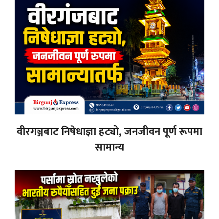
वीरगञ्जबाट निषेधाज्ञा हट्यो, जनजीवन पूर्ण रूपमा
सामान्य