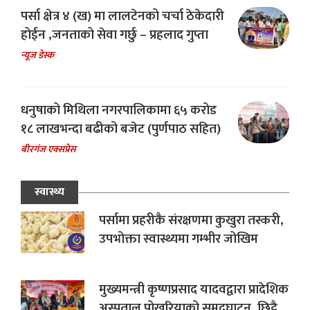
पर्सा क्षेत्र ४ (ख) मा लालटेनको चर्चा ठेकेदारी
होईन ,जनताको सेवा गर्छु – प्रहलाद गुप्ता
न्यूज डेस्क
धनुषाको मिथिला नगरपालिकामा ६५ करोड
१८ लाखभन्दा बढीको बजेट (पुर्णपाठ सहित)
बीरगंज एक्सप्रेस
स्वास्थ्य
पर्सामा प्रहरीकै संरक्षणमा कुखुरा तस्करी,
उपभोक्ता स्वास्थ्यमा गम्भीर जोखिम
मुख्यमन्त्री कृष्णप्रसाद यादवद्वारा प्रादेशिक
अस्पताल पोखरियाको समुद्घाटन, छिट्टै