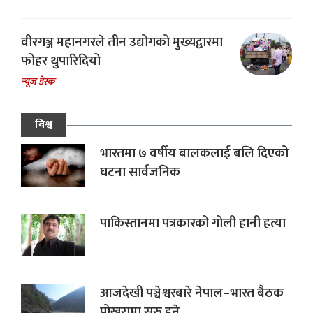
वीरगञ्ज महानगरले तीन उद्योगको मुख्यद्वारमा
फोहर थुपारिदियो
न्यूज डेस्क
विश्व
भारतमा ७ वर्षीय बालकलाई बलि दिएको
घटना सार्वजनिक
पाकिस्तानमा पत्रकारको गोली हानी हत्या
आजदेखी पञ्चेश्वरबारे नेपाल–भारत बैठक
पोखरामा सुरु हुने