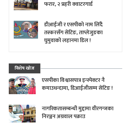
फरार, २ प्रहरी क्वाटरगार्ड
डीआईजी र एसपीको नाम लिँदै
तस्करसँग सेटिङ, ताप्लेजुङका
घुमुवाको लहानमा डिल !
विशेष खोज
एसपीका विश्वासपात्र इन्स्पेक्टर नै
कमाउधन्दामा, डिआईजीसम्म सेटिङ !
नागरिकतासम्बन्धी मुद्दामा वीरगन्जका
निरञ्जन अग्रवाल पक्राउ