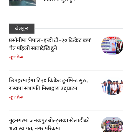
खेलकुद
प्रसौनीमा ‘नेपाल–इन्डो टी–२० क्रिकेट कप’
चैत्र पहिलो सातादेखि हुने
न्यूज डेस्क
छिपहरमाईमा टि२० क्रिकेट टुर्नामेन्ट सुरु,
रास्वपा सभापति मिश्राद्वारा उद्घाटन
न्यूज डेस्क
गृहनगरमा जनकपुर बोल्ट्सका खेलाडीको
भव्य स्वागत, नगर परिक्रमा