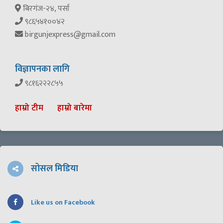
बिरगंज-२४, पर्सा
९८६५४१००४२
birgunjexpress@gmail.com
विज्ञापनका लागि
९८१६२२२८५५
हाम्रो टीम
हाम्रो बारेमा
सोसल मिडिया
Like us on Facebook