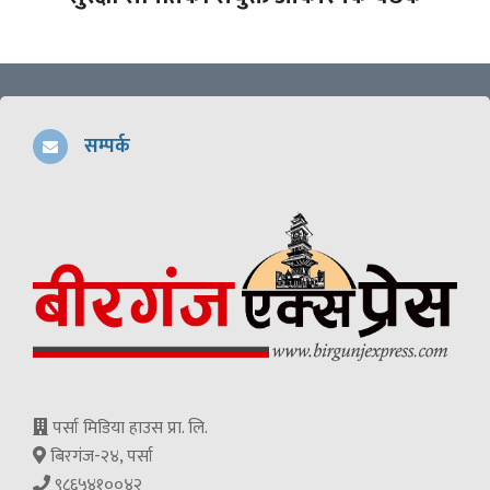
सम्पर्क
पर्सा मिडिया हाउस प्रा. लि.
बिरगंज-२४, पर्सा
९८६५४१००४२