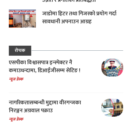
उन्नति र प्रगतिको प्रतिबद्धता
जाडोमा हिटर तथा गिजरको प्रयोग गर्दा
सावधानी अपनाउन आग्रह
रोचक
एसपीका विश्वासपात्र इन्स्पेक्टर नै
कमाउधन्दामा, डिआईजीसम्म सेटिङ !
न्यूज डेस्क
नागरिकतासम्बन्धी मुद्दामा वीरगन्जका
निरञ्जन अग्रवाल पक्राउ
न्यूज डेस्क