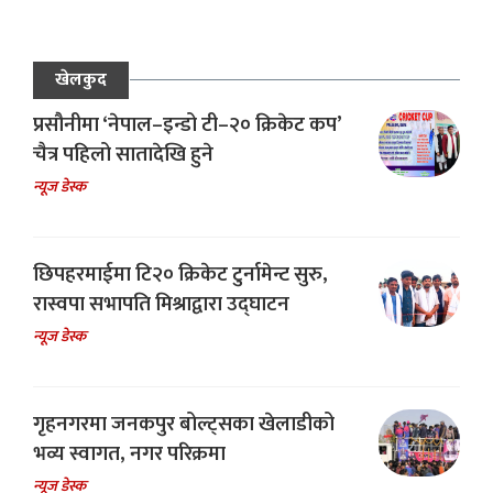
खेलकुद
प्रसौनीमा ‘नेपाल–इन्डो टी–२० क्रिकेट कप’
चैत्र पहिलो सातादेखि हुने
न्यूज डेस्क
छिपहरमाईमा टि२० क्रिकेट टुर्नामेन्ट सुरु,
रास्वपा सभापति मिश्राद्वारा उद्घाटन
न्यूज डेस्क
गृहनगरमा जनकपुर बोल्ट्सका खेलाडीको
भव्य स्वागत, नगर परिक्रमा
न्यूज डेस्क