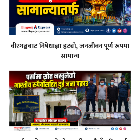
वीरगञ्जबाट निषेधाज्ञा हट्यो, जनजीवन पूर्ण रूपमा
सामान्य