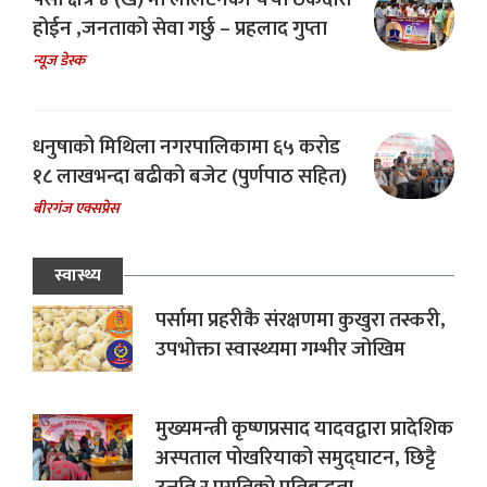
होईन ,जनताको सेवा गर्छु – प्रहलाद गुप्ता
न्यूज डेस्क
धनुषाको मिथिला नगरपालिकामा ६५ करोड
१८ लाखभन्दा बढीको बजेट (पुर्णपाठ सहित)
बीरगंज एक्सप्रेस
स्वास्थ्य
पर्सामा प्रहरीकै संरक्षणमा कुखुरा तस्करी,
उपभोक्ता स्वास्थ्यमा गम्भीर जोखिम
मुख्यमन्त्री कृष्णप्रसाद यादवद्वारा प्रादेशिक
अस्पताल पोखरियाको समुद्घाटन, छिट्टै