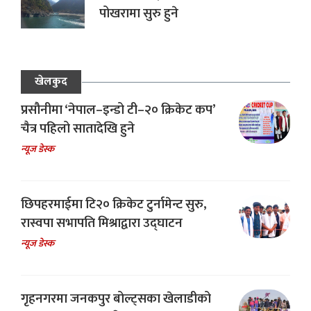
पोखरामा सुरु हुने
खेलकुद
प्रसौनीमा ‘नेपाल–इन्डो टी–२० क्रिकेट कप’
चैत्र पहिलो सातादेखि हुने
न्यूज डेस्क
छिपहरमाईमा टि२० क्रिकेट टुर्नामेन्ट सुरु,
रास्वपा सभापति मिश्राद्वारा उद्घाटन
न्यूज डेस्क
गृहनगरमा जनकपुर बोल्ट्सका खेलाडीको