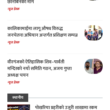
छानबिनको माग
न्यूज डेस्क
कालिकामाईमा लागू औषध विरुद्ध
जनचेतना अभियान अन्तर्गत प्रशिक्षण सम्पन्न
न्यूज डेस्क
वीरगंजको ऐतिहासिक शिव–पार्वती
मन्दिरको नयाँ समिति गठन, अजय गुप्ता
अध्यक्ष चयन
न्यूज डेस्क
स्थानीय
पोखरिया प्रहरीको उजुरी शाखामा रकम