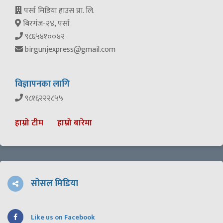
पर्सा मिडिया हाउस प्रा. लि.
बिरगंज-२४, पर्सा
९८६५४१००४२
birgunjexpress@gmail.com
विज्ञापनका लागि
९८१६२२२८५५
हाम्रो टीम
हाम्रो बारेमा
सोसल मिडिया
Like us on Facebook