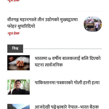
न्यूज डेस्क
वीरगञ्ज महानगरले तीन उद्योगको मुख्यद्वारमा
फोहर थुपारिदियो
न्यूज डेस्क
विश्व
भारतमा ७ वर्षीय बालकलाई बलि दिएको
घटना सार्वजनिक
पाकिस्तानमा पत्रकारको गोली हानी हत्या
आजदेखी पञ्चेश्वरबारे नेपाल–भारत बैठक