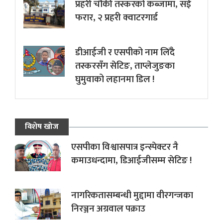
प्रहरी चौकी तस्करको कब्जामा, सई
फरार, २ प्रहरी क्वाटरगार्ड
डीआईजी र एसपीको नाम लिँदै
तस्करसँग सेटिङ, ताप्लेजुङका
घुमुवाको लहानमा डिल !
विशेष खोज
एसपीका विश्वासपात्र इन्स्पेक्टर नै
कमाउधन्दामा, डिआईजीसम्म सेटिङ !
नागरिकतासम्बन्धी मुद्दामा वीरगन्जका
निरञ्जन अग्रवाल पक्राउ