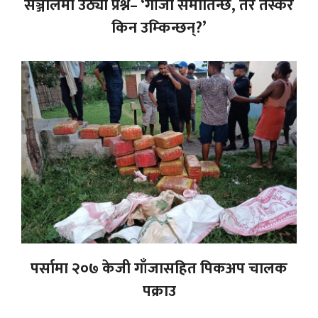
सञ्जालमा उठ्यो प्रश्न– ‘गाँजा समातिन्छ, तर तस्कर
किन उम्किन्छन्?’
पर्सामा २०७ केजी गाँजासहित पिकअप चालक
पक्राउ