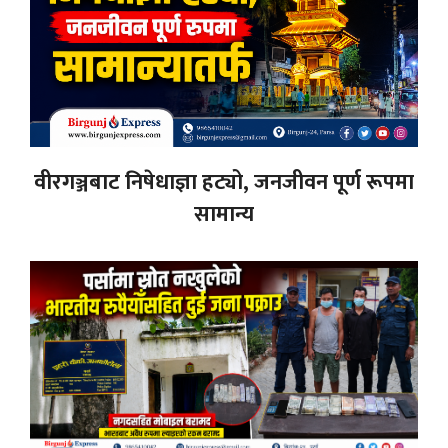
वीरगञ्जबाट निषेधाज्ञा हट्यो, जनजीवन पूर्ण रूपमा
सामान्य