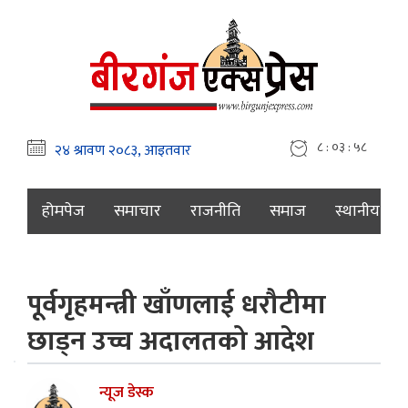
८ : ०३ : ५९
होमपेज
समाचार
राजनीति
समाज
स्थानीय
पूर्वगृहमन्त्री खाँणलाई धरौटीमा
छाड्न उच्च अदालतको आदेश
न्यूज डेस्क