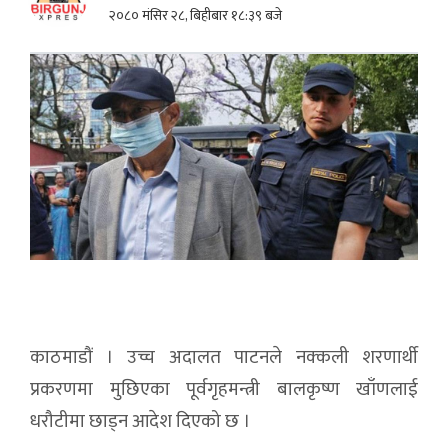
२०८० मंसिर २८, बिहीबार १८:३९ बजे
काठमाडौं । उच्च अदालत पाटनले नक्कली शरणार्थी
प्रकरणमा मुछिएका पूर्वगृहमन्त्री बालकृष्ण खाँणलाई
धरौटीमा छाड्न आदेश दिएको छ ।