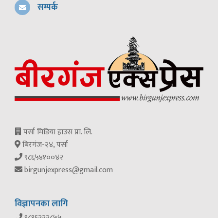
सम्पर्क
पर्सा मिडिया हाउस प्रा. लि.
बिरगंज-२४, पर्सा
९८६५४१००४२
birgunjexpress@gmail.com
विज्ञापनका लागि
९८१६२२२८५५