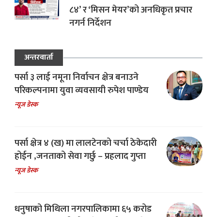
८४’ र ‘मिसन मेयर’को अनधिकृत प्रचार
नगर्न निर्देशन
अन्तरवार्ता
पर्सा ३ लाई नमूना निर्वाचन क्षेत्र बनाउने
परिकल्पनामा युवा व्यवसायी रुपेश पाण्डेय
न्यूज डेस्क
पर्सा क्षेत्र ४ (ख) मा लालटेनको चर्चा ठेकेदारी
होईन ,जनताको सेवा गर्छु – प्रहलाद गुप्ता
न्यूज डेस्क
धनुषाको मिथिला नगरपालिकामा ६५ करोड