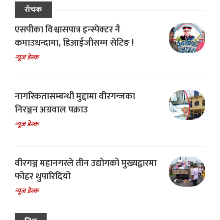
रोचक
एसपीका विश्वासपात्र इन्स्पेक्टर नै
कमाउधन्दामा, डिआईजीसम्म सेटिङ !
न्यूज डेस्क
नागरिकतासम्बन्धी मुद्दामा वीरगन्जका
निरञ्जन अग्रवाल पक्राउ
न्यूज डेस्क
वीरगञ्ज महानगरले तीन उद्योगको मुख्यद्वारमा
फोहर थुपारिदियो
न्यूज डेस्क