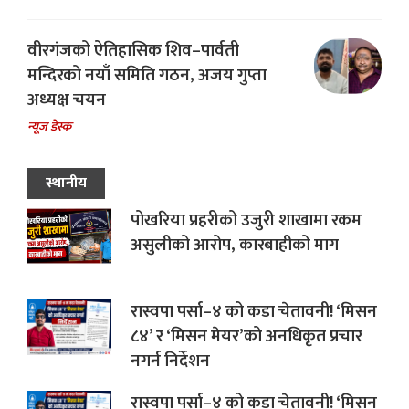
वीरगंजको ऐतिहासिक शिव–पार्वती
मन्दिरको नयाँ समिति गठन, अजय गुप्ता
अध्यक्ष चयन
न्यूज डेस्क
स्थानीय
पोखरिया प्रहरीको उजुरी शाखामा रकम
असुलीको आरोप, कारबाहीको माग
रास्वपा पर्सा–४ को कडा चेतावनी! ‘मिसन
८४’ र ‘मिसन मेयर’को अनधिकृत प्रचार
नगर्न निर्देशन
रास्वपा पर्सा–४ को कडा चेतावनी! ‘मिसन