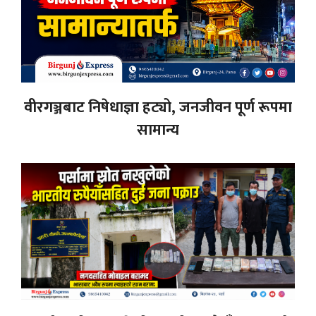
वीरगञ्जबाट निषेधाज्ञा हट्यो, जनजीवन पूर्ण रूपमा
सामान्य