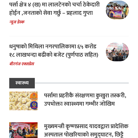
पर्सा क्षेत्र ४ (ख) मा लालटेनको चर्चा ठेकेदारी
होईन ,जनताको सेवा गर्छु – प्रहलाद गुप्ता
न्यूज डेस्क
धनुषाको मिथिला नगरपालिकामा ६५ करोड
१८ लाखभन्दा बढीको बजेट (पुर्णपाठ सहित)
बीरगंज एक्सप्रेस
स्वास्थ्य
पर्सामा प्रहरीकै संरक्षणमा कुखुरा तस्करी,
उपभोक्ता स्वास्थ्यमा गम्भीर जोखिम
मुख्यमन्त्री कृष्णप्रसाद यादवद्वारा प्रादेशिक
अस्पताल पोखरियाको समुद्घाटन, छिट्टै