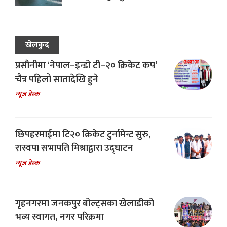
खेलकुद
प्रसौनीमा ‘नेपाल–इन्डो टी–२० क्रिकेट कप’
चैत्र पहिलो सातादेखि हुने
न्यूज डेस्क
छिपहरमाईमा टि२० क्रिकेट टुर्नामेन्ट सुरु,
रास्वपा सभापति मिश्राद्वारा उद्घाटन
न्यूज डेस्क
गृहनगरमा जनकपुर बोल्ट्सका खेलाडीको
भव्य स्वागत, नगर परिक्रमा