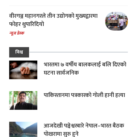
वीरगञ्ज महानगरले तीन उद्योगको मुख्यद्वारमा
फोहर थुपारिदियो
न्यूज डेस्क
विश्व
भारतमा ७ वर्षीय बालकलाई बलि दिएको
घटना सार्वजनिक
पाकिस्तानमा पत्रकारको गोली हानी हत्या
आजदेखी पञ्चेश्वरबारे नेपाल–भारत बैठक
पोखरामा सुरु हुने