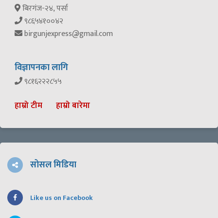
बिरगंज-२४, पर्सा
९८६५४१००४२
birgunjexpress@gmail.com
विज्ञापनका लागि
९८१६२२२८५५
हाम्रो टीम
हाम्रो बारेमा
सोसल मिडिया
Like us on Facebook