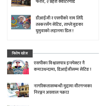
फरार, २ प्रहरी क्वाटरगार्ड
डीआईजी र एसपीको नाम लिँदै
तस्करसँग सेटिङ, ताप्लेजुङका
घुमुवाको लहानमा डिल !
विशेष खोज
एसपीका विश्वासपात्र इन्स्पेक्टर नै
कमाउधन्दामा, डिआईजीसम्म सेटिङ !
नागरिकतासम्बन्धी मुद्दामा वीरगन्जका
निरञ्जन अग्रवाल पक्राउ