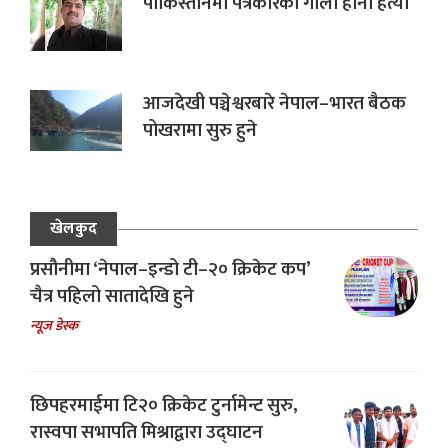
पाकिस्तानमा पत्रकारको गोली हानी हत्या
आजदेखी पञ्चेश्वरबारे नेपाल–भारत बैठक
पोखरामा सुरु हुने
खेलकुद
प्रसौनीमा ‘नेपाल–इन्डो टी–२० क्रिकेट कप’
चैत्र पहिलो सातादेखि हुने
न्यूज डेस्क
छिपहरमाईमा टि२० क्रिकेट टुर्नामेन्ट सुरु,
रास्वपा सभापति मिश्राद्वारा उद्घाटन