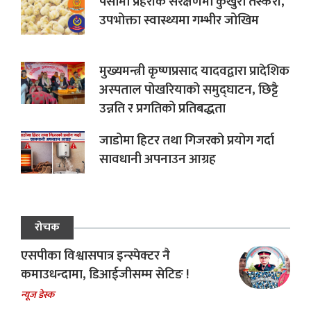
पर्सामा प्रहरीकै संरक्षणमा कुखुरा तस्करी,
उपभोक्ता स्वास्थ्यमा गम्भीर जोखिम
मुख्यमन्त्री कृष्णप्रसाद यादवद्वारा प्रादेशिक
अस्पताल पोखरियाको समुद्घाटन, छिट्टै
उन्नति र प्रगतिको प्रतिबद्धता
जाडोमा हिटर तथा गिजरको प्रयोग गर्दा
सावधानी अपनाउन आग्रह
रोचक
एसपीका विश्वासपात्र इन्स्पेक्टर नै
कमाउधन्दामा, डिआईजीसम्म सेटिङ !
न्यूज डेस्क