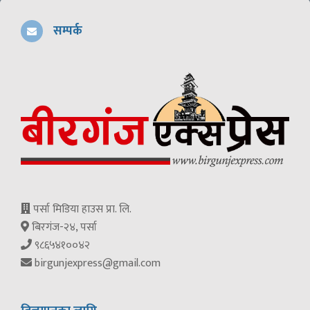
सम्पर्क
पर्सा मिडिया हाउस प्रा. लि.
बिरगंज-२४, पर्सा
९८६५४१००४२
birgunjexpress@gmail.com