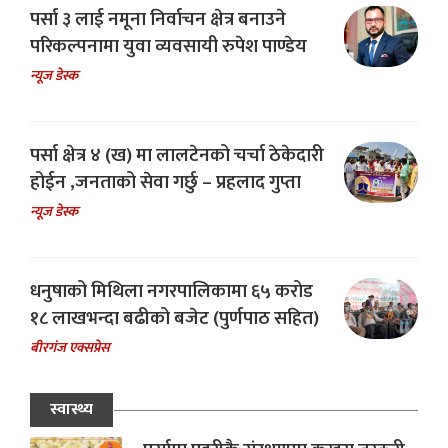
पर्सा ३ लाई नमूना निर्वाचन क्षेत्र बनाउने
परिकल्पनामा युवा व्यवसायी रुपेश पाण्डेय
न्यूज डेस्क
पर्सा क्षेत्र ४ (ख) मा लालटेनको चर्चा ठेकेदारी
होईन ,जनताको सेवा गर्छु – प्रहलाद गुप्ता
न्यूज डेस्क
धनुषाको मिथिला नगरपालिकामा ६५ करोड
१८ लाखभन्दा बढीको बजेट (पुर्णपाठ सहित)
बीरगंज एक्सप्रेस
स्वास्थ्य