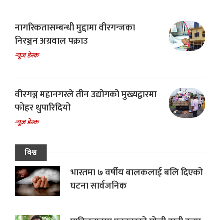
नागरिकतासम्बन्धी मुद्दामा वीरगन्जका
निरञ्जन अग्रवाल पक्राउ
न्यूज डेस्क
वीरगञ्ज महानगरले तीन उद्योगको मुख्यद्वारमा
फोहर थुपारिदियो
न्यूज डेस्क
विश्व
भारतमा ७ वर्षीय बालकलाई बलि दिएको
घटना सार्वजनिक