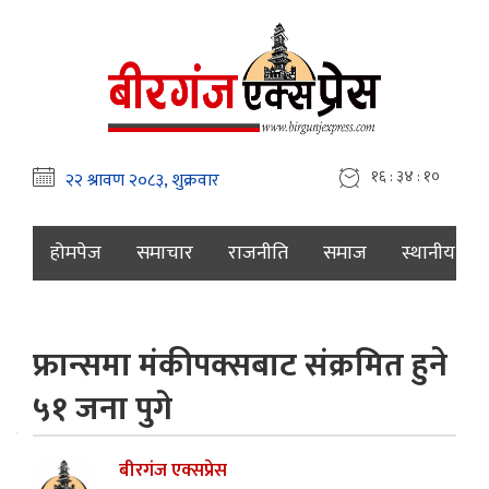
१६ : ३४ : ११
होमपेज
समाचार
राजनीति
समाज
स्थानीय
फ्रान्समा मंकीपक्सबाट संक्रमित हुने
५१ जना पुगे
बीरगंज एक्सप्रेस