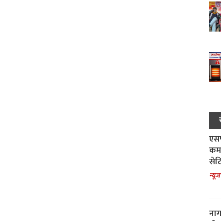
एसपी
कमा
सेट
न्यूज
नाग