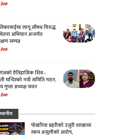
 डेस्क
िकामाईमा लागू औषध विरुद्ध
ेतना अभियान अन्तर्गत
िक्षण सम्पन्न
 डेस्क
गंजको ऐतिहासिक शिव–
्वती मन्दिरको नयाँ समिति गठन,
 गुप्ता अध्यक्ष चयन
 डेस्क
स्थानीय
पोखरिया प्रहरीको उजुरी शाखामा
रकम असुलीको आरोप,