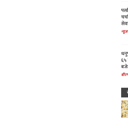
पर्स
चर्
सेवा
न्यूज
धनु
६५ 
बजे
बीरग