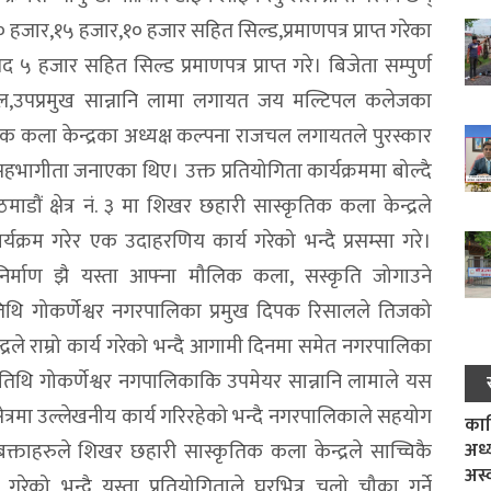
 २० हजार,१५ हजार,१० हजार सहित सिल्ड,प्रमाणपत्र प्राप्त गरेका
गद ५ हजार सहित सिल्ड प्रमाणपत्र प्राप्त गरे। बिजेता सम्पुर्ण
साल,उपप्रमुख सान्नानि लामा लगायत जय मल्टिपल कलेजका
िक कला केन्द्रका अध्यक्ष कल्पना राजचल लगायतले पुरस्कार
भागीता जनाएका थिए। उक्त प्रतियोगिता कार्यक्रममा बोल्दै
डौं क्षेत्र नं. ३ मा शिखर छहारी सास्कृतिक कला केन्द्रले
क्रम गरेर एक उदाहरणिय कार्य गरेको भन्दै प्रसम्सा गरे।
िर्माण झै यस्ता आफ्ना मौलिक कला, सस्कृति जोगाउने
अतिथि गोकर्णेश्वर नगरपालिका प्रमुख दिपक रिसालले तिजको
द्रले राम्रो कार्य गरेको भन्दै आगामी दिनमा समेत नगरपालिका
अतिथि गोकर्णेश्वर नगपालिकाकि उपमेयर सान्नानि लामाले यस
ेत्रमा उल्लेखनीय कार्य गरिरहेको भन्दै नगरपालिकाले सहयोग
काल
अध्
बक्ताहरुले शिखर छहारी सास्कृतिक कला केन्द्रले साच्चिकै
अस्
को भन्दै यस्ता प्रतियोगिताले घरभित्र चुलो चौका गर्ने