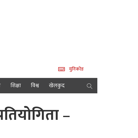
युनिकोड
य
शिक्षा
विश्व
खेलकुद
्रतियोगिता –