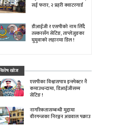
सई फरार, २ प्रहरी क्वाटरगार्ड
डीआईजी र एसपीको नाम लिँदै
तस्करसँग सेटिङ, ताप्लेजुङका
घुमुवाको लहानमा डिल !
विशेष खोज
एसपीका विश्वासपात्र इन्स्पेक्टर नै
कमाउधन्दामा, डिआईजीसम्म
सेटिङ !
नागरिकतासम्बन्धी मुद्दामा
वीरगन्जका निरञ्जन अग्रवाल पक्राउ