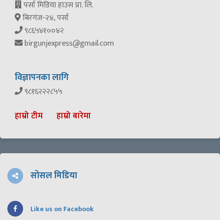
पर्सा मिडिया हाउस प्रा. लि.
बिरगंज-२४, पर्सा
९८६५४१००४२
birgunjexpress@gmail.com
विज्ञापनका लागि
९८१६२२२८५५
हाम्रो टीम
हाम्रो बारेमा
सोसल मिडिया
Like us on Facebook