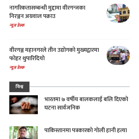
नागरिकतासम्बन्धी मुद्दामा वीरगन्जका
निरञ्जन अग्रवाल पक्राउ
न्यूज डेस्क
वीरगञ्ज महानगरले तीन उद्योगको मुख्यद्वारमा
फोहर थुपारिदियो
न्यूज डेस्क
विश्व
भारतमा ७ वर्षीय बालकलाई बलि दिएको
घटना सार्वजनिक
पाकिस्तानमा पत्रकारको गोली हानी हत्या