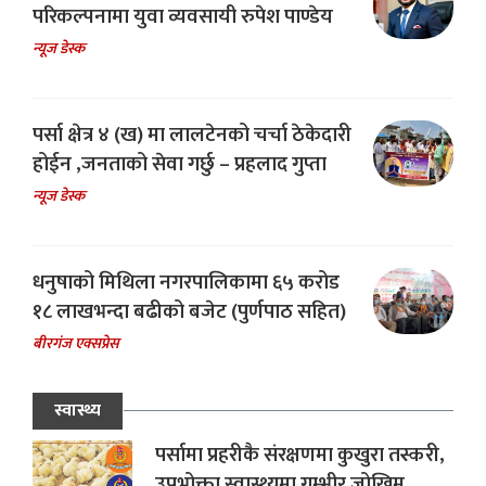
परिकल्पनामा युवा व्यवसायी रुपेश पाण्डेय
न्यूज डेस्क
पर्सा क्षेत्र ४ (ख) मा लालटेनको चर्चा ठेकेदारी
होईन ,जनताको सेवा गर्छु – प्रहलाद गुप्ता
न्यूज डेस्क
धनुषाको मिथिला नगरपालिकामा ६५ करोड
१८ लाखभन्दा बढीको बजेट (पुर्णपाठ सहित)
बीरगंज एक्सप्रेस
स्वास्थ्य
पर्सामा प्रहरीकै संरक्षणमा कुखुरा तस्करी,
उपभोक्ता स्वास्थ्यमा गम्भीर जोखिम