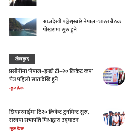
आजदेखी पञ्चेश्वरबारे नेपाल–भारत बैठक
पोखरामा सुरु हुने
खेलकुद
प्रसौनीमा ‘नेपाल–इन्डो टी–२० क्रिकेट कप’
चैत्र पहिलो सातादेखि हुने
न्यूज डेस्क
छिपहरमाईमा टि२० क्रिकेट टुर्नामेन्ट सुरु,
रास्वपा सभापति मिश्राद्वारा उद्घाटन
न्यूज डेस्क