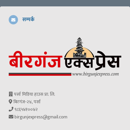
सम्पर्क
पर्सा मिडिया हाउस प्रा. लि.
बिरगंज-२४, पर्सा
९८६५४१००४२
birgunjexpress@gmail.com