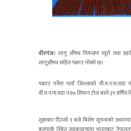
वीरगंज
। लागु औषध नियन्त्रण व्यूरो तथा प्
लागूऔषध सहित पक्राउ गरेको छ।
पक्राउ पर्नेमा पर्सा जिल्लाको वी.म.न.पा.वड
वी.म.न.पा.वडा नं.१७ सिमान टोल बस्ने ३९ वर्षि
शुक्रबार दिउसो १ बजे बिशेष सूचनाको अधारमा
बसपार्क स्थित सडकखण्डमा भारतबाट नेपालतर्