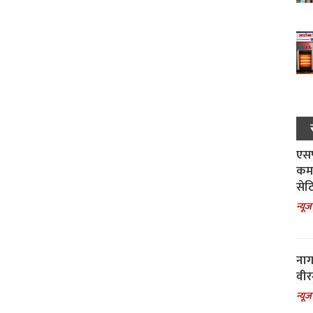
एसपी
कमा
सेट
न्यूज
नाग
वीर
न्यूज