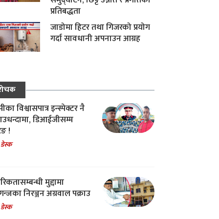
समुद्घाटन, छिट्टै उन्नति र प्रगतिको
प्रतिबद्धता
जाडोमा हिटर तथा गिजरको प्रयोग
गर्दा सावधानी अपनाउन आग्रह
रोचक
का विश्वासपात्र इन्स्पेक्टर नै
उधन्दामा, डिआईजीसम्म
िङ !
 डेस्क
रिकतासम्बन्धी मुद्दामा
गन्जका निरञ्जन अग्रवाल पक्राउ
 डेस्क