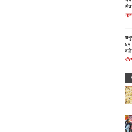
चर्
सेवा
न्यूज
धनु
६५ 
बजे
बीरग