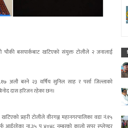
रहरी चौकी बसपार्कबाट खटिएको संयुक्त टोलीले २ जनालाई
ा नं.१७ अलौ बस्ने २३ वर्षिय सुनिल साह र पर्सा जिल्लाको
य बिनोद दास हरिजन रहेका छन।
 खटिएको प्रहरी टोलीले वीरगञ्ज महानगरपालिका वडा नं.१५
फ आईरहेका ना.३५ प ४०४८ नम्बरको कालो सुपर स्प्लेण्डर