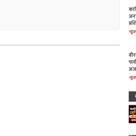
काल
जनच
प्रश
न्यूज
वीर
पार
अजय
न्यूज