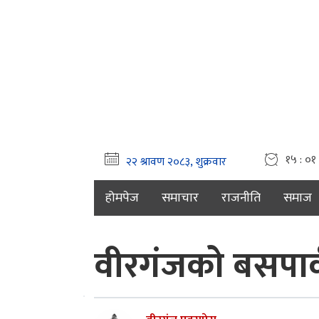
१५ : ०१ 
होमपेज
समाचार
राजनीति
समाज
वीरगंजको बसपार्