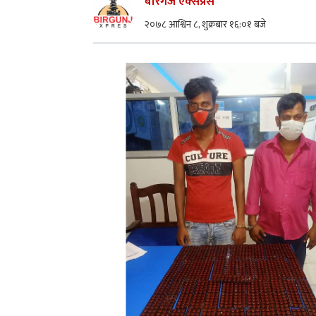
बीरगंज एक्सप्रेस
२०७८ आश्विन ८, शुक्रबार १६:०१ बजे