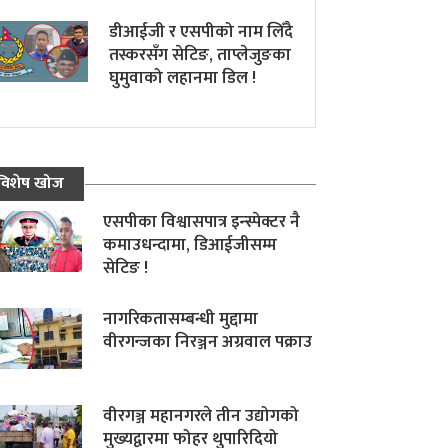
डीआईजी र एसपीको नाम लिँदै
तस्करसँग सेटिङ, ताप्लेजुङका
घुमुवाको लहानमा डिल !
विशेष खोज
एसपीका विश्वासपात्र इन्स्पेक्टर नै
कमाउधन्दामा, डिआईजीसम्म
सेटिङ !
नागरिकतासम्बन्धी मुद्दामा
वीरगन्जका निरञ्जन अग्रवाल पक्राउ
वीरगञ्ज महानगरले तीन उद्योगको
मुख्यद्वारमा फोहर थुपारिदियो