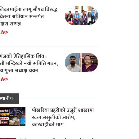
िकामाईमा लागू औषध विरुद्ध
ेतना अभियान अन्तर्गत
िक्षण सम्पन्न
 डेस्क
गंजको ऐतिहासिक शिव–
्वती मन्दिरको नयाँ समिति गठन,
 गुप्ता अध्यक्ष चयन
 डेस्क
स्थानीय
पोखरिया प्रहरीको उजुरी शाखामा
रकम असुलीको आरोप,
कारबाहीको माग