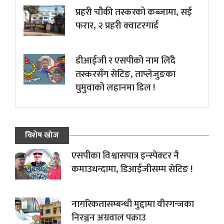
प्रहरी चौकी तस्करको कब्जामा, सई
फरार, २ प्रहरी क्वाटरगार्ड
डीआईजी र एसपीको नाम लिँदै
तस्करसँग सेटिङ, ताप्लेजुङका
घुमुवाको लहानमा डिल !
विशेष खोज
एसपीका विश्वासपात्र इन्स्पेक्टर नै
कमाउधन्दामा, डिआईजीसम्म सेटिङ !
नागरिकतासम्बन्धी मुद्दामा वीरगन्जका
निरञ्जन अग्रवाल पक्राउ