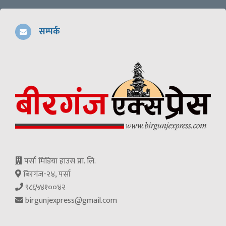
सम्पर्क
पर्सा मिडिया हाउस प्रा. लि.
बिरगंज-२४, पर्सा
९८६५४१००४२
birgunjexpress@gmail.com