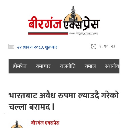
१ : ५० : २४
होमपेज
समाचार
राजनीति
समाज
स्थानीय
भारतबाट अवैध रुपमा ल्याउदै गरेको
चल्ला बरामद l
बीरगंज एक्सप्रेस