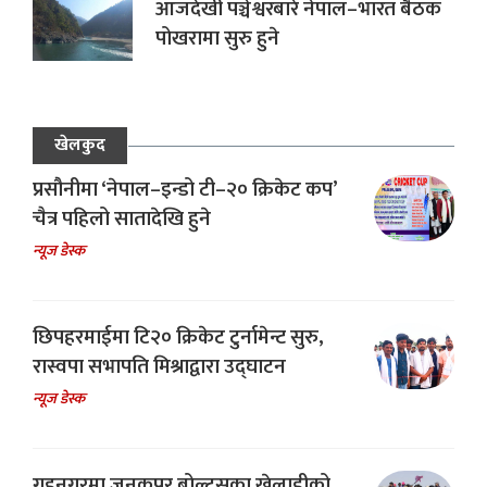
आजदेखी पञ्चेश्वरबारे नेपाल–भारत बैठक
पोखरामा सुरु हुने
खेलकुद
प्रसौनीमा ‘नेपाल–इन्डो टी–२० क्रिकेट कप’
चैत्र पहिलो सातादेखि हुने
न्यूज डेस्क
छिपहरमाईमा टि२० क्रिकेट टुर्नामेन्ट सुरु,
रास्वपा सभापति मिश्राद्वारा उद्घाटन
न्यूज डेस्क
गृहनगरमा जनकपुर बोल्ट्सका खेलाडीको