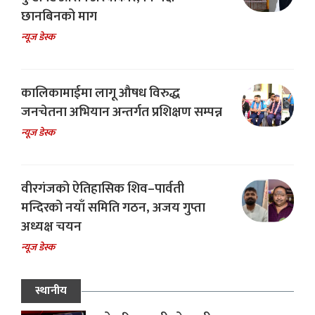
छानबिनको माग
न्यूज डेस्क
कालिकामाईमा लागू औषध विरुद्ध
जनचेतना अभियान अन्तर्गत प्रशिक्षण सम्पन्न
न्यूज डेस्क
वीरगंजको ऐतिहासिक शिव–पार्वती
मन्दिरको नयाँ समिति गठन, अजय गुप्ता
अध्यक्ष चयन
न्यूज डेस्क
स्थानीय