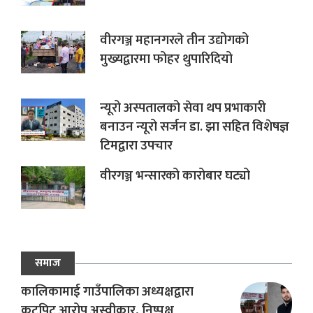
वीरगञ्ज महानगरले तीन उद्योगको
मुख्यद्वारमा फोहर थुपारिदियो
न्यूरो अस्पतालको सेवा थप प्रभाकारी
बनाउन न्यूरो सर्जन डा. झा सहित विशेषज्ञ
टिमद्वारा उपचार
वीरगञ्ज भन्सारको कारोबार घट्यो
समाज
कालिकामाई गाउँपालिका अध्यक्षद्वारा
कुटपिट आरोप अस्वीकार, निष्पक्ष