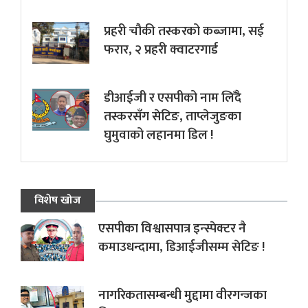
प्रहरी चौकी तस्करको कब्जामा, सई
फरार, २ प्रहरी क्वाटरगार्ड
डीआईजी र एसपीको नाम लिँदै
तस्करसँग सेटिङ, ताप्लेजुङका
घुमुवाको लहानमा डिल !
विशेष खोज
एसपीका विश्वासपात्र इन्स्पेक्टर नै
कमाउधन्दामा, डिआईजीसम्म सेटिङ !
नागरिकतासम्बन्धी मुद्दामा वीरगन्जका