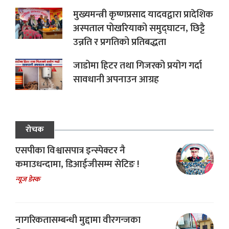
मुख्यमन्त्री कृष्णप्रसाद यादवद्वारा प्रादेशिक
अस्पताल पोखरियाको समुद्घाटन, छिट्टै
उन्नति र प्रगतिको प्रतिबद्धता
जाडोमा हिटर तथा गिजरको प्रयोग गर्दा
सावधानी अपनाउन आग्रह
रोचक
एसपीका विश्वासपात्र इन्स्पेक्टर नै
कमाउधन्दामा, डिआईजीसम्म सेटिङ !
न्यूज डेस्क
नागरिकतासम्बन्धी मुद्दामा वीरगन्जका