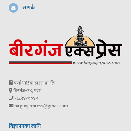
सम्पर्क
पर्सा मिडिया हाउस प्रा. लि.
बिरगंज-२४, पर्सा
९८६५४१००४२
birgunjexpress@gmail.com
विज्ञापनका लागि