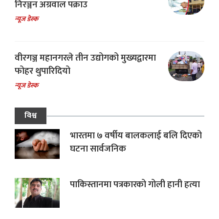
निरञ्जन अग्रवाल पक्राउ
न्यूज डेस्क
वीरगञ्ज महानगरले तीन उद्योगको मुख्यद्वारमा
फोहर थुपारिदियो
न्यूज डेस्क
विश्व
भारतमा ७ वर्षीय बालकलाई बलि दिएको
घटना सार्वजनिक
पाकिस्तानमा पत्रकारको गोली हानी हत्या