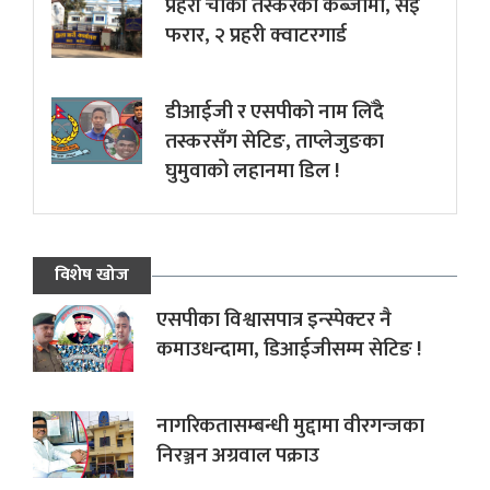
प्रहरी चौकी तस्करको कब्जामा, सई
फरार, २ प्रहरी क्वाटरगार्ड
डीआईजी र एसपीको नाम लिँदै
तस्करसँग सेटिङ, ताप्लेजुङका
घुमुवाको लहानमा डिल !
विशेष खोज
एसपीका विश्वासपात्र इन्स्पेक्टर नै
कमाउधन्दामा, डिआईजीसम्म सेटिङ !
नागरिकतासम्बन्धी मुद्दामा वीरगन्जका
निरञ्जन अग्रवाल पक्राउ