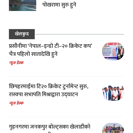
पोखरामा सुरु हुने
खेलकुद
प्रसौनीमा ‘नेपाल–इन्डो टी–२० क्रिकेट कप’
चैत्र पहिलो सातादेखि हुने
न्यूज डेस्क
छिपहरमाईमा टि२० क्रिकेट टुर्नामेन्ट सुरु,
रास्वपा सभापति मिश्राद्वारा उद्घाटन
न्यूज डेस्क
गृहनगरमा जनकपुर बोल्ट्सका खेलाडीको