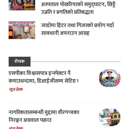
अस्पताल पोखरियाको समुद्घाटन, छिट्टै
उन्नति र प्रगतिको प्रतिबद्धता
जाडोमा हिटर तथा गिजरको प्रयोग गर्दा
सावधानी अपनाउन आग्रह
रोचक
एसपीका विश्वासपात्र इन्स्पेक्टर नै
कमाउधन्दामा, डिआईजीसम्म सेटिङ !
न्यूज डेस्क
नागरिकतासम्बन्धी मुद्दामा वीरगन्जका
निरञ्जन अग्रवाल पक्राउ
न्यूज डेस्क