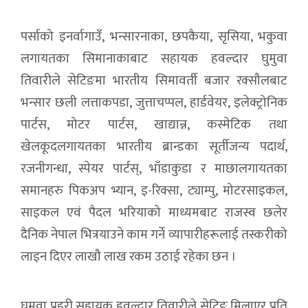
पर्साको इनर्वागाउँ, भन्सारनाका, छपकैया, सृसिया, भकुवा
लगायतका सिमानाकाबाट सहायक हवल्दार घुमुवा
तिवारीले सेटिङमा भारतीय सिमावर्ती बजार रक्सौलबाट
भन्सार छली लत्ताकपडा, जुत्ताचप्पल, हार्डवेयर, इलेक्ट्रोनिक
पार्टस, मोटर पार्टस, खाद्यान्न, कस्मेटिक तथा
खेलकूदलगायतका भारतीय ब्रान्डका सूर्तीजन्य पदार्थ,
रजनीगन्धा, स्पेयर पार्टस्, भाँडाकुडा र माछालगायतका
समानहरु पिकअप भ्यान, इ-रिक्सा, ट्याम्पु, मोटरसाइकल,
साइकल एवं पैदल भरियाको माध्यमबाट राजस्व छलेर
दैनिक नेपाल भित्रयाउने काम गर्ने व्यापारीहरूलाई तस्करीको
लाइन दिएर लाखौ लाख रकम उठाई रहेका छन ।
घुमुवा प्रहरी सहायक हवल्दार तिवारीले सेटिङ मिलाएर प्रति