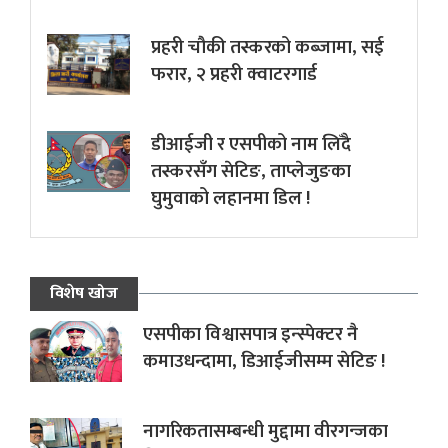
प्रहरी चौकी तस्करको कब्जामा, सई
फरार, २ प्रहरी क्वाटरगार्ड
डीआईजी र एसपीको नाम लिँदै
तस्करसँग सेटिङ, ताप्लेजुङका
घुमुवाको लहानमा डिल !
विशेष खोज
एसपीका विश्वासपात्र इन्स्पेक्टर नै
कमाउधन्दामा, डिआईजीसम्म सेटिङ !
नागरिकतासम्बन्धी मुद्दामा वीरगन्जका