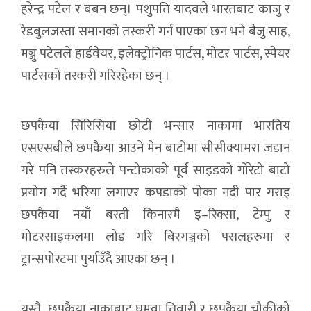
हरेन्द्र पटेल र बबन छन्। पशुपति यादवले भारतबाट काजु र
रेडबुलजस्ता समानको तस्करी गर्न पाएका छन भने बैजु साह,
मञ्जु पटेलले हार्डवेयर, इलेक्ट्रोनिक पार्टस, मोटर पार्टस, स्पेयर
पार्टसको तस्करी गरिरहेका छन् ।
छपकैया सिरिसिया छोटी भन्सार नाकामा भारतिय
एसएसबीले छपकैया आउने मेन बाटोमा सीसीक्यामरा जडान
गरे पनि तस्करहरुले पन्टोकाको पूर्व साइडको गोरेटो बाटो
प्रयोग गर्दै भरिया लगाएर कपडाको पोका नदी पार गराइ
छपकैया नयाँ बस्ती किनारमै इ–रिक्सा, टेम्पु र
मोटरसाइकलमा लोड गरि बिरगञ्जको पसलहरुमा र
ट्रान्सपोरटमा पुर्याउँदै आएका छन् ।
यस्तै छपकैया नाकाबाट घुमुवा तिवारी र छपकैया चौकीको