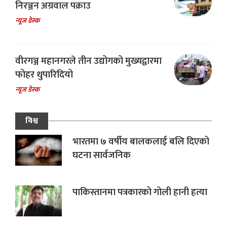
निरञ्जन अग्रवाल पक्राउ
न्यूज डेस्क
वीरगञ्ज महानगरले तीन उद्योगको मुख्यद्वारमा
फोहर थुपारिदियो
न्यूज डेस्क
विश्व
भारतमा ७ वर्षीय बालकलाई बलि दिएको
घटना सार्वजनिक
पाकिस्तानमा पत्रकारको गोली हानी हत्या