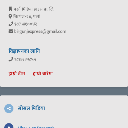
पर्सा मिडिया हाउस प्रा. लि.
बिरगंज-२४, पर्सा
९८६५४१००४२
birgunjexpress@gmail.com
विज्ञापनका लागि
९८१६२२२८५५
हाम्रो टीम
हाम्रो बारेमा
सोसल मिडिया
Like us on Facebook