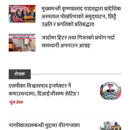
मुख्यमन्त्री कृष्णप्रसाद यादवद्वारा प्रादेशिक
अस्पताल पोखरियाको समुद्घाटन, छिट्टै
उन्नति र प्रगतिको प्रतिबद्धता
जाडोमा हिटर तथा गिजरको प्रयोग गर्दा
सावधानी अपनाउन आग्रह
रोचक
एसपीका विश्वासपात्र इन्स्पेक्टर नै
कमाउधन्दामा, डिआईजीसम्म सेटिङ !
न्यूज डेस्क
नागरिकतासम्बन्धी मुद्दामा वीरगन्जका