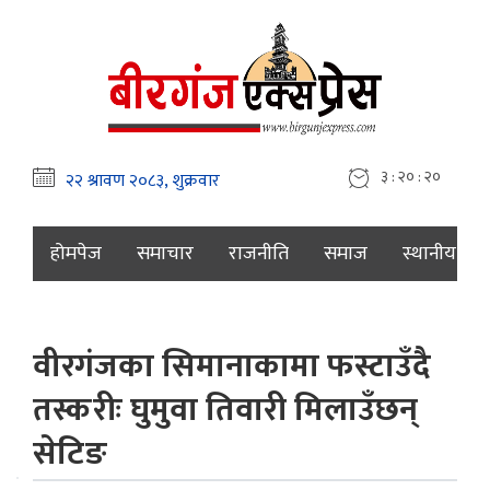
३ : २० : २१
होमपेज
समाचार
राजनीति
समाज
स्थानीय
वीरगंजका सिमानाकामा फस्टाउँदै
तस्करीः घुमुवा तिवारी मिलाउँछन्
सेटिङ