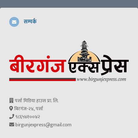
सम्पर्क
पर्सा मिडिया हाउस प्रा. लि.
बिरगंज-२४, पर्सा
९८६५४१००४२
birgunjexpress@gmail.com