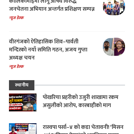
कालिकामाईमा लागू औषध विरुद्ध
जनचेतना अभियान अन्तर्गत प्रशिक्षण सम्पन्न
न्यूज डेस्क
वीरगंजको ऐतिहासिक शिव–पार्वती
मन्दिरको नयाँ समिति गठन, अजय गुप्ता
अध्यक्ष चयन
न्यूज डेस्क
स्थानीय
पोखरिया प्रहरीको उजुरी शाखामा रकम
असुलीको आरोप, कारबाहीको माग
रास्वपा पर्सा–४ को कडा चेतावनी! ‘मिसन