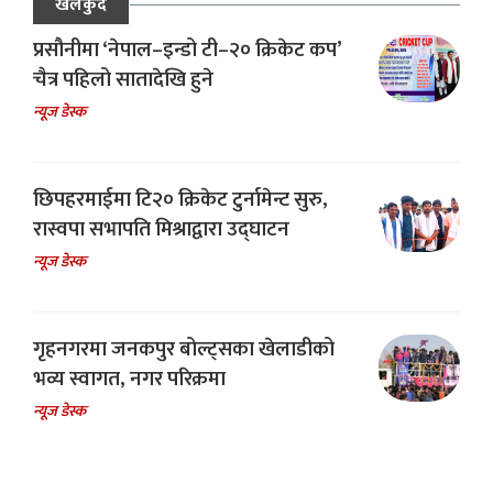
खेलकुद
प्रसौनीमा ‘नेपाल–इन्डो टी–२० क्रिकेट कप’
चैत्र पहिलो सातादेखि हुने
न्यूज डेस्क
छिपहरमाईमा टि२० क्रिकेट टुर्नामेन्ट सुरु,
रास्वपा सभापति मिश्राद्वारा उद्घाटन
न्यूज डेस्क
गृहनगरमा जनकपुर बोल्ट्सका खेलाडीको
भव्य स्वागत, नगर परिक्रमा
न्यूज डेस्क