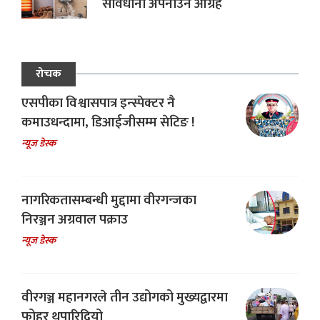
सावधानी अपनाउन आग्रह
रोचक
एसपीका विश्वासपात्र इन्स्पेक्टर नै
कमाउधन्दामा, डिआईजीसम्म सेटिङ !
न्यूज डेस्क
नागरिकतासम्बन्धी मुद्दामा वीरगन्जका
निरञ्जन अग्रवाल पक्राउ
न्यूज डेस्क
वीरगञ्ज महानगरले तीन उद्योगको मुख्यद्वारमा
फोहर थुपारिदियो