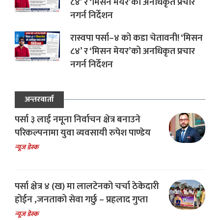
८४’ र ‘मिसन मेयर’को अनधिकृत प्रचार
नगर्न निर्देशन
रास्वपा पर्सा–४ को कडा चेतावनी! ‘मिसन
८४’ र ‘मिसन मेयर’को अनधिकृत प्रचार
नगर्न निर्देशन
अन्तरवार्ता
पर्सा ३ लाई नमूना निर्वाचन क्षेत्र बनाउने
परिकल्पनामा युवा व्यवसायी रुपेश पाण्डेय
न्यूज डेस्क
पर्सा क्षेत्र ४ (ख) मा लालटेनको चर्चा ठेकेदारी
होईन ,जनताको सेवा गर्छु – प्रहलाद गुप्ता
न्यूज डेस्क