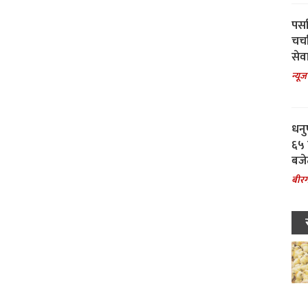
पर्स
चर्
सेवा
न्यूज
धनु
६५ 
बजे
बीरग