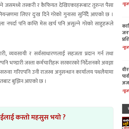
न्यूज
े जसमध्ये तस्करी र कैफियत देखिएकाहरूबाट तुरुन्त पैसा
न्त्रणमा लिएर दुःख दिने गरेको गुनासा सुनिँदै आएको छ ।
ा नपर्दा पनि कम्ति मेस खर्च पनि असुल्ने गरेको साहुहरूले
काल
जनच
प्रश
न्यूज
े व्यापारी, व्यवसायी र सर्वसाधारणलाई सहजता प्रदान गर्न तथा
भएपनि भण्डारी जस्ता कर्मचारीहरू सरकारको निर्देशनको अवज्ञा
वीर
लय सरुवा गरिएपनि उनी राजस्व अनुसन्धान कार्यालय पथलैयामा
पार
श्रोतबाट बुझिन आएको छ ।
अजय
न्यूज
ाईलाई कस्तो महसुस भयो ?