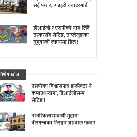
सई फरार, २ प्रहरी क्वाटरगार्ड
डीआईजी र एसपीको नाम लिँदै
तस्करसँग सेटिङ, ताप्लेजुङका
घुमुवाको लहानमा डिल !
विशेष खोज
एसपीका विश्वासपात्र इन्स्पेक्टर नै
कमाउधन्दामा, डिआईजीसम्म
सेटिङ !
नागरिकतासम्बन्धी मुद्दामा
वीरगन्जका निरञ्जन अग्रवाल पक्राउ