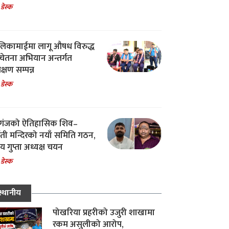
 डेस्क
िकामाईमा लागू औषध विरुद्ध
ेतना अभियान अन्तर्गत
िक्षण सम्पन्न
 डेस्क
गंजको ऐतिहासिक शिव–
्वती मन्दिरको नयाँ समिति गठन,
 गुप्ता अध्यक्ष चयन
 डेस्क
स्थानीय
पोखरिया प्रहरीको उजुरी शाखामा
रकम असुलीको आरोप,