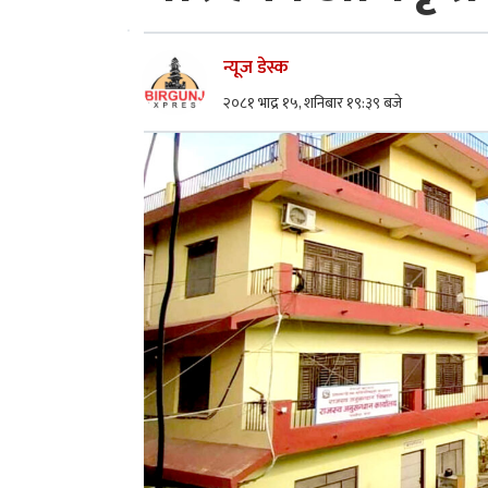
न्यूज डेस्क
२०८१ भाद्र १५, शनिबार १९:३९ बजे