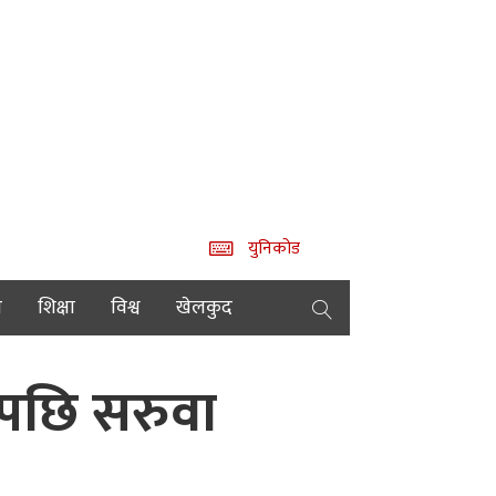
युनिकोड
य
शिक्षा
विश्व
खेलकुद
ेपछि सरुवा