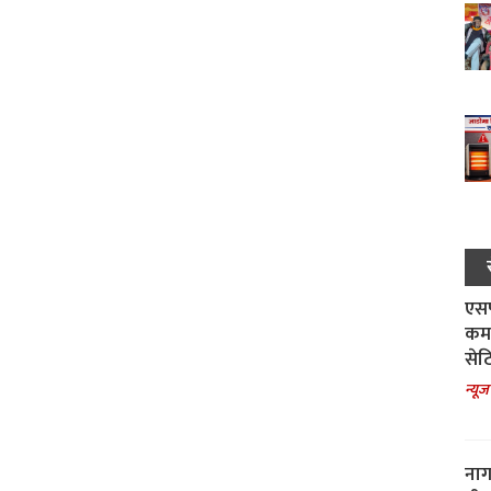
एसपी
कमा
सेट
न्यूज
नाग