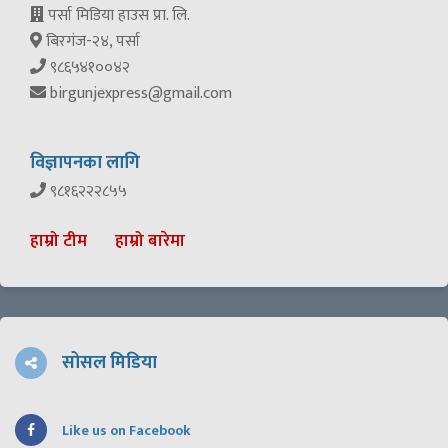
पर्सा मिडिया हाउस प्रा. लि.
बिरगंज-२४, पर्सा
९८६५४१००४२
birgunjexpress@gmail.com
विज्ञापनका लागि
९८१६२२२८५५
हाम्रो टीम
हाम्रो बारेमा
सोसल मिडिया
Like us on Facebook