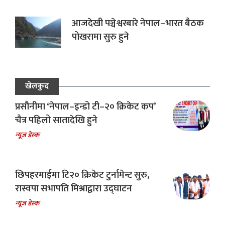
आजदेखी पञ्चेश्वरबारे नेपाल–भारत बैठक
पोखरामा सुरु हुने
खेलकुद
प्रसौनीमा ‘नेपाल–इन्डो टी–२० क्रिकेट कप’
चैत्र पहिलो सातादेखि हुने
न्यूज डेस्क
छिपहरमाईमा टि२० क्रिकेट टुर्नामेन्ट सुरु,
रास्वपा सभापति मिश्राद्वारा उद्घाटन
न्यूज डेस्क