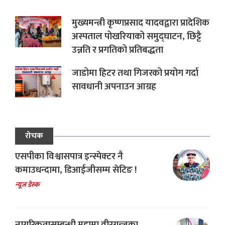
मुख्यमन्त्री कृष्णप्रसाद यादवद्वारा प्रादेशिक
अस्पताल पोखरियाको समुद्घाटन, छिट्टै
उन्नति र प्रगतिको प्रतिबद्धता
जाडोमा हिटर तथा गिजरको प्रयोग गर्दा
सावधानी अपनाउन आग्रह
रोचक
एसपीका विश्वासपात्र इन्स्पेक्टर नै
कमाउधन्दामा, डिआईजीसम्म सेटिङ !
न्यूज डेस्क
नागरिकतासम्बन्धी मुद्दामा वीरगन्जका