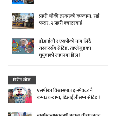
प्रहरी चौकी तस्करको कब्जामा, सई
फरार, २ प्रहरी क्वाटरगार्ड
डीआईजी र एसपीको नाम लिँदै
तस्करसँग सेटिङ, ताप्लेजुङका
घुमुवाको लहानमा डिल !
विशेष खोज
एसपीका विश्वासपात्र इन्स्पेक्टर नै
कमाउधन्दामा, डिआईजीसम्म सेटिङ !
नागरिकतासम्बन्धी मुद्दामा वीरगन्जका