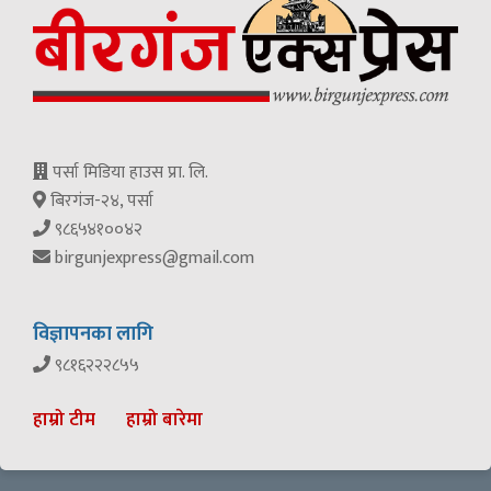
पर्सा मिडिया हाउस प्रा. लि.
बिरगंज-२४, पर्सा
९८६५४१००४२
birgunjexpress@gmail.com
विज्ञापनका लागि
९८१६२२२८५५
हाम्रो टीम
हाम्रो बारेमा