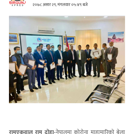
२०७८ असार २९, मंगलवार ०५:४९ बजे
रामएकवाल राम दोहा-
नेपालमा कोरोना माहामारिको बेला