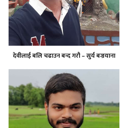
देवीलाई बलि चढाउन बन्द गरौ – सुर्य बज्रयाना