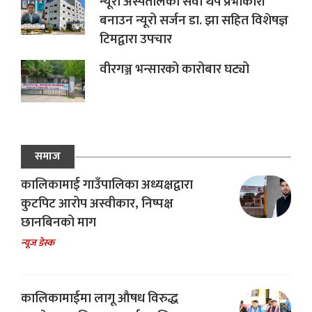
न्यूरो अस्पतालको सेवा थप प्रभाकारी
बनाउन न्यूरो सर्जन डा. झा सहित विशेषज्ञ
टिमद्वारा उपचार
वीरगञ्ज भन्सारको कारोबार घट्यो
समाज
कालिकामाई गाउँपालिका अध्यक्षद्वारा
कुटपिट आरोप अस्वीकार, निष्पक्ष
छानबिनको माग
न्यूज डेस्क
कालिकामाईमा लागू औषध विरुद्ध