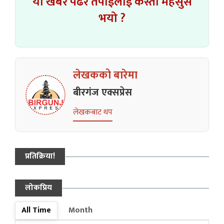
यो खबर पढेर तपाईलाई कस्तो महसुस
भयो ?
लेखकको बारेमा
बीरगंज एक्सप्रेस
लेखकबाट थप
प्रतिक्रिया!
लोकप्रिय
All Time
Month