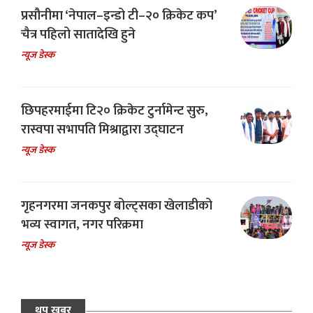
प्रसौनीमा ‘नेपाल–इन्डो टी–२० क्रिकेट कप’
चैत्र पहिलो सातादेखि हुने
न्यूज डेस्क
छिपहरमाईमा टि२० क्रिकेट टुर्नामेन्ट सुरु,
रास्वपा सभापति मिश्राद्वारा उद्घाटन
न्यूज डेस्क
गृहनगरमा जनकपुर बोल्ट्सका खेलाडीको
भव्य स्वागत, नगर परिक्रमा
न्यूज डेस्क
थप खबर