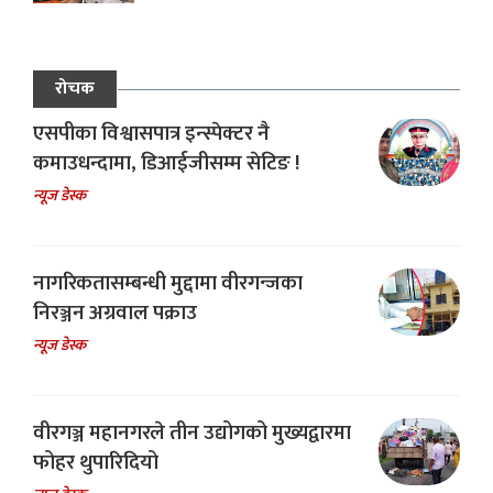
रोचक
एसपीका विश्वासपात्र इन्स्पेक्टर नै
कमाउधन्दामा, डिआईजीसम्म सेटिङ !
न्यूज डेस्क
नागरिकतासम्बन्धी मुद्दामा वीरगन्जका
निरञ्जन अग्रवाल पक्राउ
न्यूज डेस्क
वीरगञ्ज महानगरले तीन उद्योगको मुख्यद्वारमा
फोहर थुपारिदियो