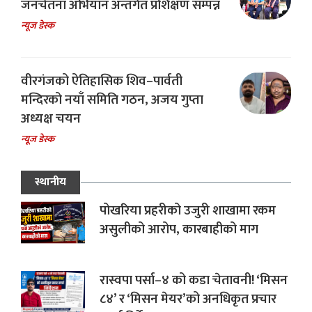
जनचेतना अभियान अन्तर्गत प्रशिक्षण सम्पन्न
न्यूज डेस्क
वीरगंजको ऐतिहासिक शिव–पार्वती
मन्दिरको नयाँ समिति गठन, अजय गुप्ता
अध्यक्ष चयन
न्यूज डेस्क
स्थानीय
पोखरिया प्रहरीको उजुरी शाखामा रकम
असुलीको आरोप, कारबाहीको माग
रास्वपा पर्सा–४ को कडा चेतावनी! ‘मिसन
८४’ र ‘मिसन मेयर’को अनधिकृत प्रचार