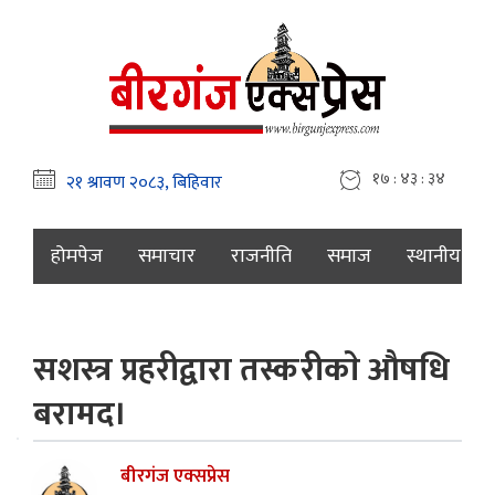
१७ : ४३ : ३५
होमपेज
समाचार
राजनीति
समाज
स्थानीय
सशस्त्र प्रहरीद्वारा तस्करीकाे औषधि
बरामद।
बीरगंज एक्सप्रेस