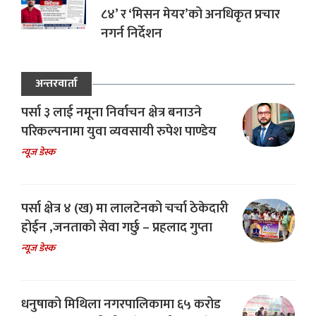
८४’ र ‘मिसन मेयर’को अनधिकृत प्रचार
नगर्न निर्देशन
अन्तरवार्ता
पर्सा ३ लाई नमूना निर्वाचन क्षेत्र बनाउने
परिकल्पनामा युवा व्यवसायी रुपेश पाण्डेय
न्यूज डेस्क
पर्सा क्षेत्र ४ (ख) मा लालटेनको चर्चा ठेकेदारी
होईन ,जनताको सेवा गर्छु – प्रहलाद गुप्ता
न्यूज डेस्क
धनुषाको मिथिला नगरपालिकामा ६५ करोड