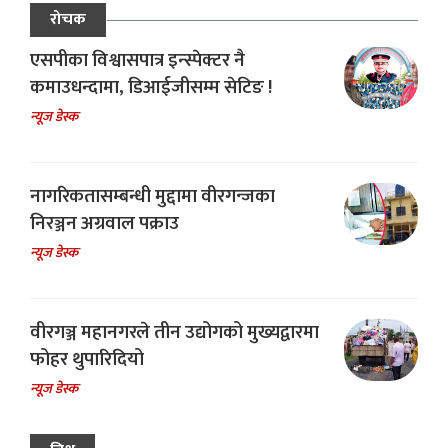
रोचक
एसपीका विश्वासपात्र इन्स्पेक्टर नै
कमाउधन्दामा, डिआईजीसम्म सेटिङ !
न्यूज डेस्क
नागरिकतासम्बन्धी मुद्दामा वीरगन्जका
निरञ्जन अग्रवाल पक्राउ
न्यूज डेस्क
वीरगञ्ज महानगरले तीन उद्योगको मुख्यद्वारमा
फोहर थुपारिदियो
न्यूज डेस्क