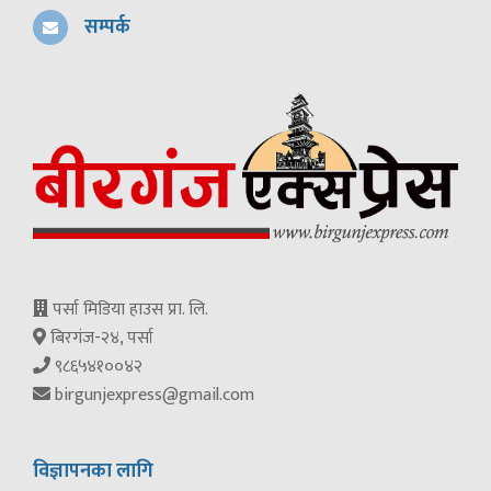
सम्पर्क
पर्सा मिडिया हाउस प्रा. लि.
बिरगंज-२४, पर्सा
९८६५४१००४२
birgunjexpress@gmail.com
विज्ञापनका लागि