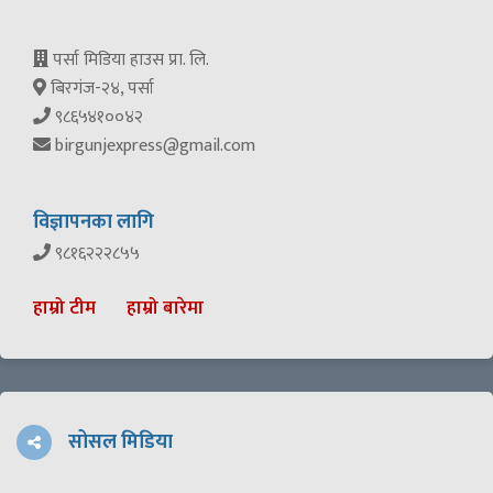
पर्सा मिडिया हाउस प्रा. लि.
बिरगंज-२४, पर्सा
९८६५४१००४२
birgunjexpress@gmail.com
विज्ञापनका लागि
९८१६२२२८५५
हाम्रो टीम
हाम्रो बारेमा
सोसल मिडिया