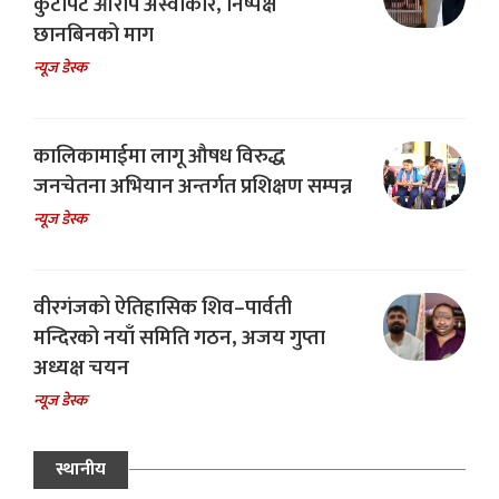
कुटपिट आरोप अस्वीकार, निष्पक्ष
छानबिनको माग
न्यूज डेस्क
कालिकामाईमा लागू औषध विरुद्ध
जनचेतना अभियान अन्तर्गत प्रशिक्षण सम्पन्न
न्यूज डेस्क
वीरगंजको ऐतिहासिक शिव–पार्वती
मन्दिरको नयाँ समिति गठन, अजय गुप्ता
अध्यक्ष चयन
न्यूज डेस्क
स्थानीय