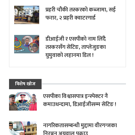
प्रहरी चौकी तस्करको कब्जामा, सई
फरार, २ प्रहरी क्वाटरगार्ड
डीआईजी र एसपीको नाम लिँदै
तस्करसँग सेटिङ, ताप्लेजुङका
घुमुवाको लहानमा डिल !
विशेष खोज
एसपीका विश्वासपात्र इन्स्पेक्टर नै
कमाउधन्दामा, डिआईजीसम्म सेटिङ !
नागरिकतासम्बन्धी मुद्दामा वीरगन्जका
निरञ्जन अग्रवाल पक्राउ