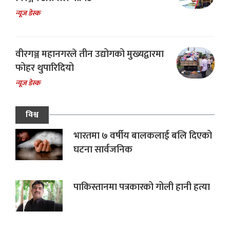
न्यूज डेस्क
वीरगञ्ज महानगरले तीन उद्योगको मुख्यद्वारमा
फोहर थुपारिदियो
न्यूज डेस्क
विश्व
भारतमा ७ वर्षीय बालकलाई बलि दिएको
घटना सार्वजनिक
पाकिस्तानमा पत्रकारको गोली हानी हत्या