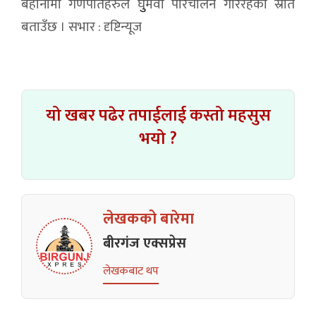
बहानामा गणपतिहरुले घुुमवा परिचालन गरिरहेको स्रोत
बताउँछ । सभार : दृष्टिन्यूज
यो खबर पढेर तपाईलाई कस्तो महसुस
भयो ?
लेखकको बारेमा
बीरगंज एक्सप्रेस
लेखकबाट थप