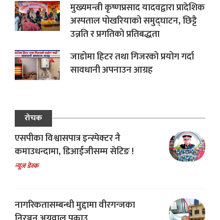
मुख्यमन्त्री कृष्णप्रसाद यादवद्वारा प्रादेशिक
अस्पताल पोखरियाको समुद्घाटन, छिट्टै
उन्नति र प्रगतिको प्रतिबद्धता
जाडोमा हिटर तथा गिजरको प्रयोग गर्दा
सावधानी अपनाउन आग्रह
रोचक
एसपीका विश्वासपात्र इन्स्पेक्टर नै
कमाउधन्दामा, डिआईजीसम्म सेटिङ !
न्यूज डेस्क
नागरिकतासम्बन्धी मुद्दामा वीरगन्जका
निरञ्जन अग्रवाल पक्राउ