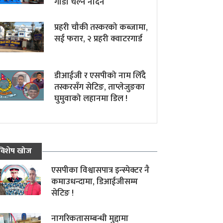
गाडी चल्न नदिने
प्रहरी चौकी तस्करको कब्जामा,
सई फरार, २ प्रहरी क्वाटरगार्ड
डीआईजी र एसपीको नाम लिँदै
तस्करसँग सेटिङ, ताप्लेजुङका
घुमुवाको लहानमा डिल !
विशेष खोज
एसपीका विश्वासपात्र इन्स्पेक्टर नै
कमाउधन्दामा, डिआईजीसम्म
सेटिङ !
नागरिकतासम्बन्धी मुद्दामा