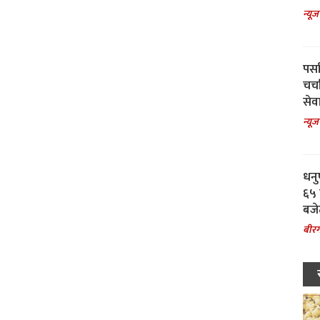
न्यूज
पर्स
चर्
सेवा
न्यूज
धनु
६५ 
बजे
बीरग