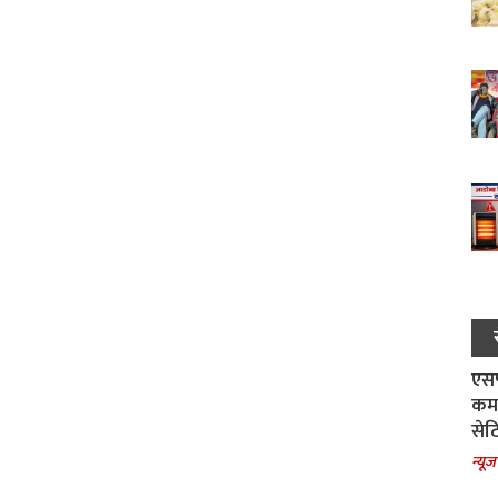
एसपी
कमा
सेट
न्यूज