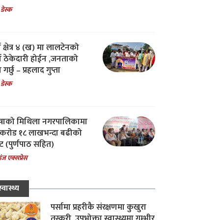
 डेस्क
ा क्षेत्र ४ (ख) मा लालटेनको
चा ठेकेदारी होईन ,जनताको
 गर्छु – प्रहलाद गुप्ता
 डेस्क
षाको मिथिला नगरपालिकामा
करोड १८ लाखभन्दा बढीको
ट (पुर्णपाठ सहित)
ंज एक्सप्रेस
स्वास्थ्य
पर्सामा प्रहरीकै संरक्षणमा कुखुरा
तस्करी, उपभोक्ता स्वास्थ्यमा गम्भीर