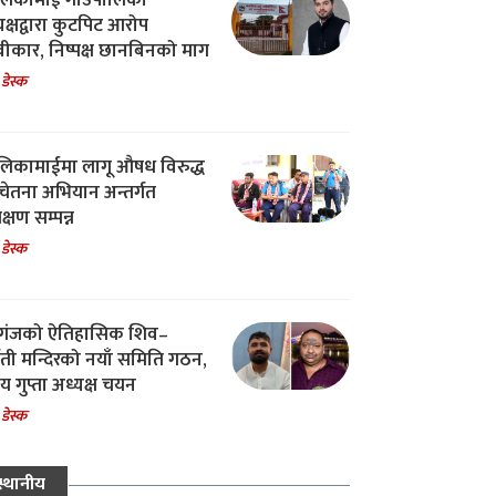
िकामाई गाउँपालिका
यक्षद्वारा कुटपिट आरोप
वीकार, निष्पक्ष छानबिनको माग
 डेस्क
िकामाईमा लागू औषध विरुद्ध
ेतना अभियान अन्तर्गत
िक्षण सम्पन्न
 डेस्क
गंजको ऐतिहासिक शिव–
्वती मन्दिरको नयाँ समिति गठन,
 गुप्ता अध्यक्ष चयन
 डेस्क
स्थानीय