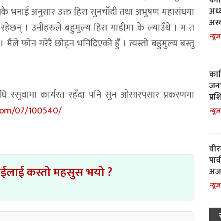
काल
नकै भनाई अनुसार उक्त हिरा सुनचाँदी तथा अभुषण महासंघमा
अध्
अस्
हेछन् । उनीहरुले बहुमुल्य हिरा गाडीमा के ल्याउँथे । म त
न्यूज
 मैले फोन गरेरै छोड्न भनिदिएको हुँ । त्यस्तो बहुमुल्य बस्तु
काल
जनच
घि रसुवामा कार्यरत रहँदा पनि सुन ओसारपसार प्रकरणमा
प्रश
com/07/100540/
न्यूज
वीर
पार
ाईलाई कस्तो महसुस भयो ?
अजय
न्यूज