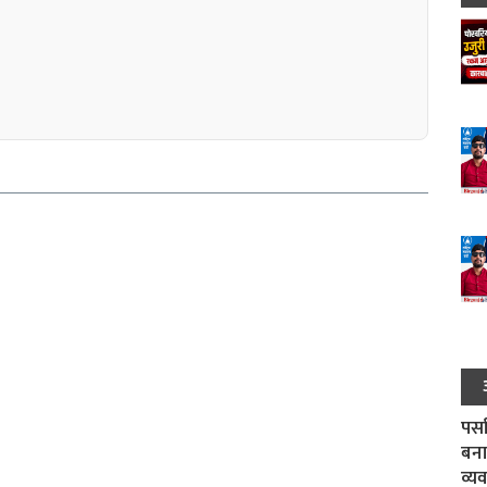
पर्स
बना
व्य