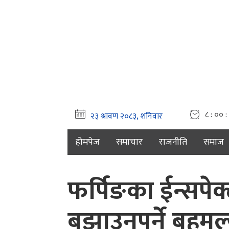
८ : ०० :
होमपेज
समाचार
राजनीति
समाज
फर्पिङका ईन्सपेक
बुझाउनुपर्ने बहुम