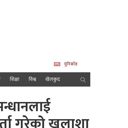
युनिकोड
य
शिक्षा
विश्व
खेलकुद
ुसन्धानलाई
िर्ता गरेको खुलाशा