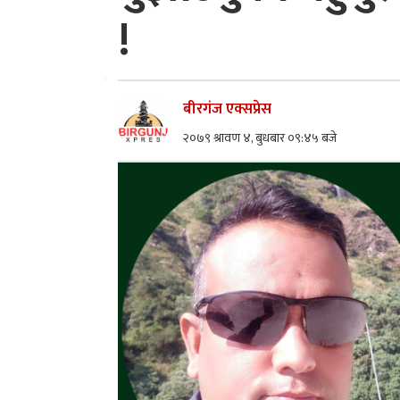
!
बीरगंज एक्सप्रेस
२०७९ श्रावण ४, बुधबार ०९:४५ बजे