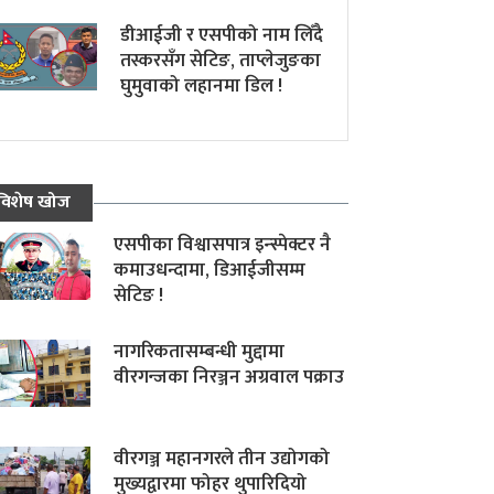
डीआईजी र एसपीको नाम लिँदै
तस्करसँग सेटिङ, ताप्लेजुङका
घुमुवाको लहानमा डिल !
विशेष खोज
एसपीका विश्वासपात्र इन्स्पेक्टर नै
कमाउधन्दामा, डिआईजीसम्म
सेटिङ !
नागरिकतासम्बन्धी मुद्दामा
वीरगन्जका निरञ्जन अग्रवाल पक्राउ
वीरगञ्ज महानगरले तीन उद्योगको
मुख्यद्वारमा फोहर थुपारिदियो