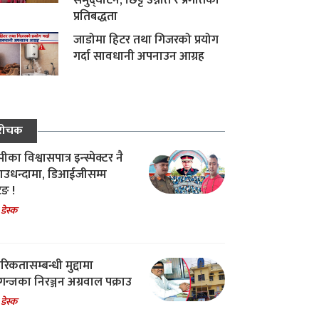
समुद्घाटन, छिट्टै उन्नति र प्रगतिको
प्रतिबद्धता
जाडोमा हिटर तथा गिजरको प्रयोग
गर्दा सावधानी अपनाउन आग्रह
रोचक
का विश्वासपात्र इन्स्पेक्टर नै
उधन्दामा, डिआईजीसम्म
िङ !
 डेस्क
रिकतासम्बन्धी मुद्दामा
गन्जका निरञ्जन अग्रवाल पक्राउ
 डेस्क