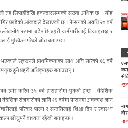
ल्लो तह सिपाहीदेखि हवल्दारसम्मको संख्या अधिक छ । सोह्र
जागिर छाडेको आंकडाले देखाएको छ । पेन्सनको अवधि २० वर्ष
ल्लेखनीय रूपमा बढेपछि प्रहरी कर्मचारीलाई टिकाइराख्न र
ालयलाई मुस्किल परेको स्रोत बताउछ ।
हुने भएकाले सङ्गठनले प्राथमिकताका साथ अघि सारेको १६ वर्षे
एसपी
उपयुक्त हुने प्रहरी अधिकृतहरु बताउछन् ।
कमा
सेट
न्यूज
 उसको उमेर करिव ३५ को हाराहारीमा पुगेको हुन्छ । वैदेशिक
वैदेशिक रोजगारीको लागि १६ वर्षमा पेन्सनमा अवकाश जान
नाग
चारीलाई परिवार पाल्न र सन्ततिलाई शिक्षा दिन र स्वास्थ्य
वीर
ल्प खोज्नुपर्ने बाध्यता रहेको बताइन्छ ।
न्यूज