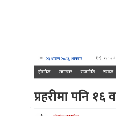
११ : २४ 
होमपेज
समाचार
राजनीति
समाज
प्रहरीमा पनि १६ व