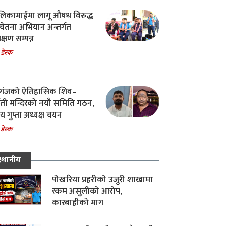
िकामाईमा लागू औषध विरुद्ध
ेतना अभियान अन्तर्गत
िक्षण सम्पन्न
 डेस्क
गंजको ऐतिहासिक शिव–
्वती मन्दिरको नयाँ समिति गठन,
 गुप्ता अध्यक्ष चयन
 डेस्क
स्थानीय
पोखरिया प्रहरीको उजुरी शाखामा
रकम असुलीको आरोप,
कारबाहीको माग