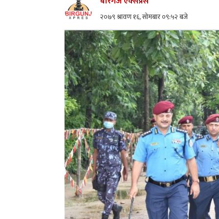
बीरगंज एक्सप्रेस
२०७९ श्रावण १६, सोमबार ०९:५२ बजे