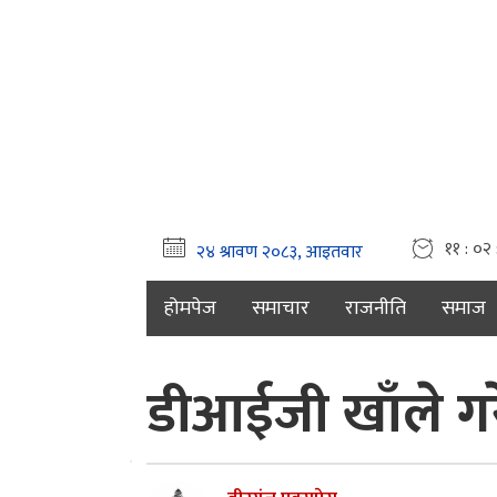
११ : ०२ 
होमपेज
समाचार
राजनीति
समाज
डीआईजी खाँले गरे