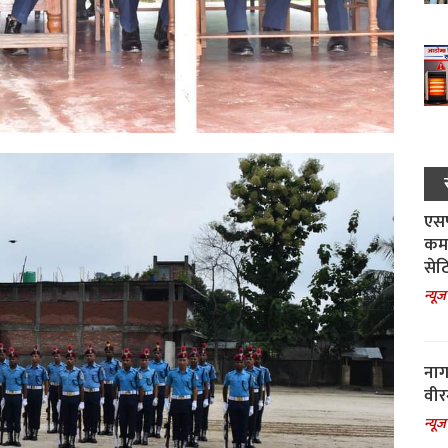
एसपी
कमा
सेट
न्यूज
नाग
वीर
न्यूज