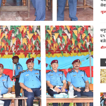
चर्
सेवा
न्यूज
धनु
६५ 
बजे
बीरग