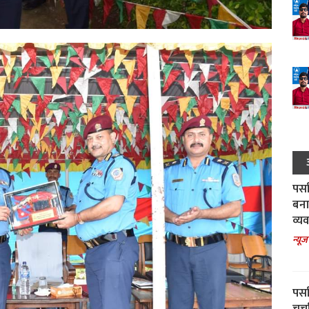
पर्स
बना
व्य
न्यूज
पर्स