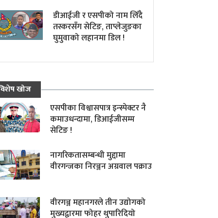
डीआईजी र एसपीको नाम लिँदै
तस्करसँग सेटिङ, ताप्लेजुङका
घुमुवाको लहानमा डिल !
विशेष खोज
एसपीका विश्वासपात्र इन्स्पेक्टर नै
कमाउधन्दामा, डिआईजीसम्म
सेटिङ !
नागरिकतासम्बन्धी मुद्दामा
वीरगन्जका निरञ्जन अग्रवाल पक्राउ
वीरगञ्ज महानगरले तीन उद्योगको
मुख्यद्वारमा फोहर थुपारिदियो