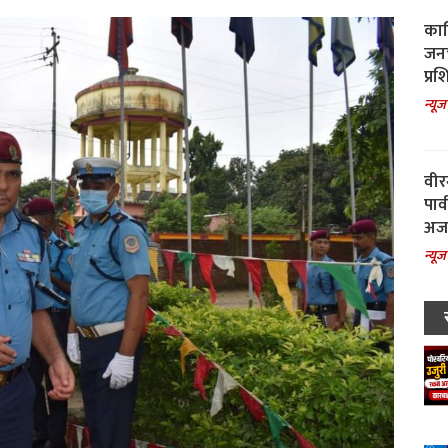
काल
जनच
प्रश
न्यूज
वीर
पार
अजय
न्यूज