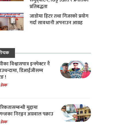
समुद्घाटन, छिट्टै उन्नति र प्रगतिको
प्रतिबद्धता
जाडोमा हिटर तथा गिजरको प्रयोग
गर्दा सावधानी अपनाउन आग्रह
रोचक
का विश्वासपात्र इन्स्पेक्टर नै
उधन्दामा, डिआईजीसम्म
िङ !
 डेस्क
रिकतासम्बन्धी मुद्दामा
गन्जका निरञ्जन अग्रवाल पक्राउ
 डेस्क