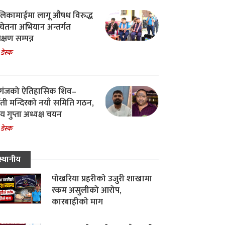
िकामाईमा लागू औषध विरुद्ध
ेतना अभियान अन्तर्गत
िक्षण सम्पन्न
 डेस्क
गंजको ऐतिहासिक शिव–
्वती मन्दिरको नयाँ समिति गठन,
 गुप्ता अध्यक्ष चयन
 डेस्क
स्थानीय
पोखरिया प्रहरीको उजुरी शाखामा
रकम असुलीको आरोप,
कारबाहीको माग