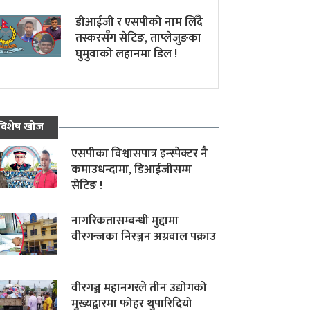
डीआईजी र एसपीको नाम लिँदै
तस्करसँग सेटिङ, ताप्लेजुङका
घुमुवाको लहानमा डिल !
विशेष खोज
एसपीका विश्वासपात्र इन्स्पेक्टर नै
कमाउधन्दामा, डिआईजीसम्म
सेटिङ !
नागरिकतासम्बन्धी मुद्दामा
वीरगन्जका निरञ्जन अग्रवाल पक्राउ
वीरगञ्ज महानगरले तीन उद्योगको
मुख्यद्वारमा फोहर थुपारिदियो