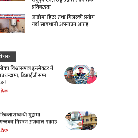
समुद्घाटन, छिट्टै उन्नति र प्रगतिको
प्रतिबद्धता
जाडोमा हिटर तथा गिजरको प्रयोग
गर्दा सावधानी अपनाउन आग्रह
रोचक
का विश्वासपात्र इन्स्पेक्टर नै
उधन्दामा, डिआईजीसम्म
िङ !
 डेस्क
रिकतासम्बन्धी मुद्दामा
गन्जका निरञ्जन अग्रवाल पक्राउ
 डेस्क