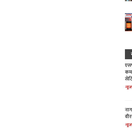
एसपी
कमा
सेट
न्यूज
नाग
वीर
न्यूज