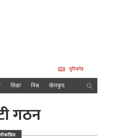
युनिकोड
य
शिक्षा
विश्व
खेलकुद
िटी गठन
लोकप्रिय