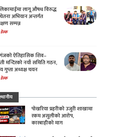
िकामाईमा लागू औषध विरुद्ध
ेतना अभियान अन्तर्गत
िक्षण सम्पन्न
 डेस्क
गंजको ऐतिहासिक शिव–
्वती मन्दिरको नयाँ समिति गठन,
 गुप्ता अध्यक्ष चयन
 डेस्क
स्थानीय
पोखरिया प्रहरीको उजुरी शाखामा
रकम असुलीको आरोप,
कारबाहीको माग