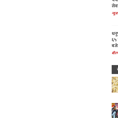
चर्
सेवा
न्यूज
धनु
६५ 
बजे
बीरग