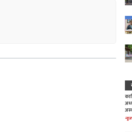
काल
अध्
अस्
न्यूज