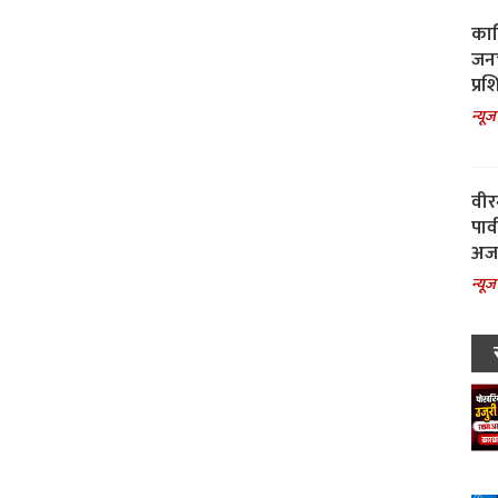
काल
जनच
प्रश
न्यूज
वीर
पार
अजय
न्यूज