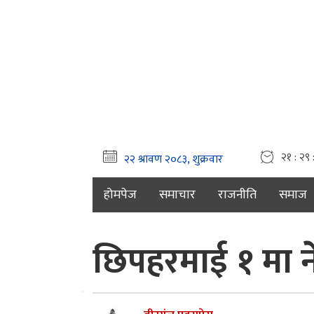
२१ : २९ 
होमपेज
समाचार
राजनीति
समाज
छिपहरमाई १ मा 