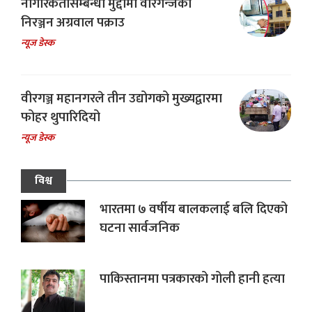
नागरिकतासम्बन्धी मुद्दामा वीरगन्जका
निरञ्जन अग्रवाल पक्राउ
न्यूज डेस्क
वीरगञ्ज महानगरले तीन उद्योगको मुख्यद्वारमा
फोहर थुपारिदियो
न्यूज डेस्क
विश्व
भारतमा ७ वर्षीय बालकलाई बलि दिएको
घटना सार्वजनिक
पाकिस्तानमा पत्रकारको गोली हानी हत्या