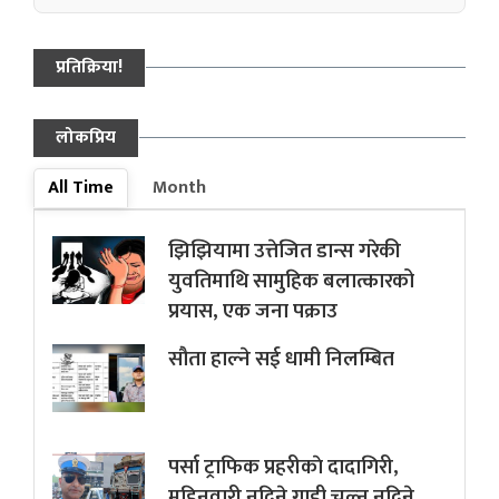
प्रतिक्रिया!
लोकप्रिय
All Time
Month
झिझियामा उत्तेजित डान्स गरेकी
युवतिमाथि सामुहिक बलात्कारको
प्रयास, एक जना पक्राउ
सौता हाल्ने सई धामी निलम्बित
पर्सा ट्राफिक प्रहरीकाे दादागिरी,
महिनवारी नदिने गाडी चल्न नदिने