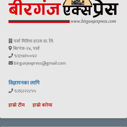
पर्सा मिडिया हाउस प्रा. लि.
बिरगंज-२४, पर्सा
९८६५४१००४२
birgunjexpress@gmail.com
विज्ञापनका लागि
९८१६२२२८५५
हाम्रो टीम
हाम्रो बारेमा