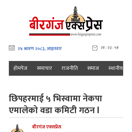
२१ : २३ : ५२
होमपेज
समाचार
राजनीति
समाज
स्थानीय
छिपहरमाई ५ भिस्वामा नेकपा
एमालेको वडा कमिटी गठन l
बीरगंज एक्सप्रेस