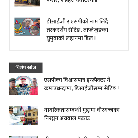
फरार, २ प्रहरी क्वाटरगार्ड
डीआईजी र एसपीको नाम लिँदै
तस्करसँग सेटिङ, ताप्लेजुङका
घुमुवाको लहानमा डिल !
विशेष खोज
एसपीका विश्वासपात्र इन्स्पेक्टर नै
कमाउधन्दामा, डिआईजीसम्म सेटिङ !
नागरिकतासम्बन्धी मुद्दामा वीरगन्जका
निरञ्जन अग्रवाल पक्राउ