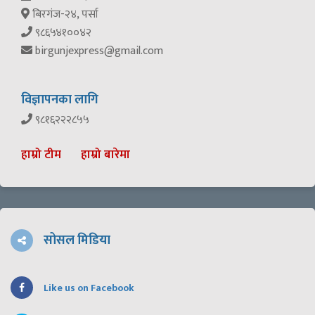
बिरगंज-२४, पर्सा
९८६५४१००४२
birgunjexpress@gmail.com
विज्ञापनका लागि
९८१६२२२८५५
हाम्रो टीम
हाम्रो बारेमा
सोसल मिडिया
Like us on Facebook