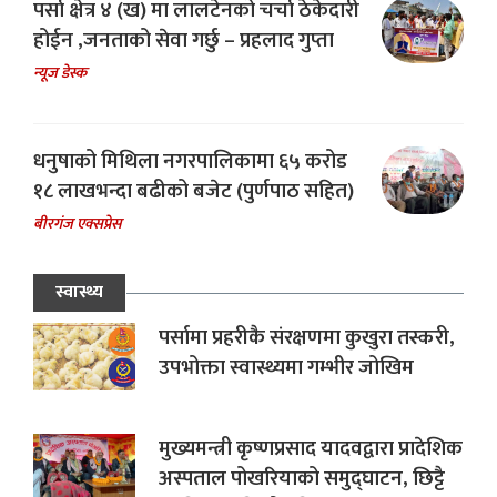
पर्सा क्षेत्र ४ (ख) मा लालटेनको चर्चा ठेकेदारी
होईन ,जनताको सेवा गर्छु – प्रहलाद गुप्ता
न्यूज डेस्क
धनुषाको मिथिला नगरपालिकामा ६५ करोड
१८ लाखभन्दा बढीको बजेट (पुर्णपाठ सहित)
बीरगंज एक्सप्रेस
स्वास्थ्य
पर्सामा प्रहरीकै संरक्षणमा कुखुरा तस्करी,
उपभोक्ता स्वास्थ्यमा गम्भीर जोखिम
मुख्यमन्त्री कृष्णप्रसाद यादवद्वारा प्रादेशिक
अस्पताल पोखरियाको समुद्घाटन, छिट्टै