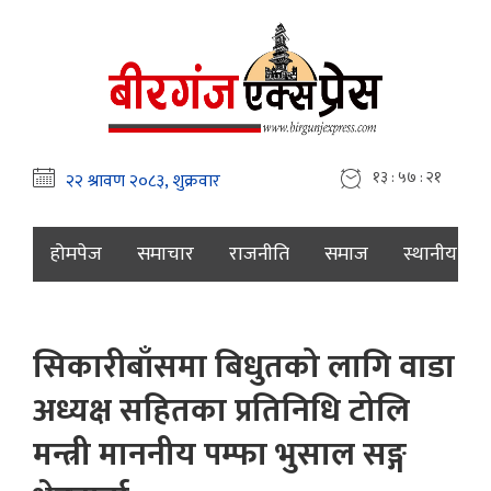
१३ : ५७ : २२
होमपेज
समाचार
राजनीति
समाज
स्थानीय
सिकारीबाँसमा बिधुतको लागि वाडा
अध्यक्ष सहितका प्रतिनिधि टोलि
मन्त्री माननीय पम्फा भुसाल सङ्ग