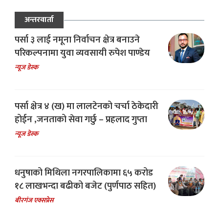
अन्तरवार्ता
पर्सा ३ लाई नमूना निर्वाचन क्षेत्र बनाउने
परिकल्पनामा युवा व्यवसायी रुपेश पाण्डेय
न्यूज डेस्क
पर्सा क्षेत्र ४ (ख) मा लालटेनको चर्चा ठेकेदारी
होईन ,जनताको सेवा गर्छु – प्रहलाद गुप्ता
न्यूज डेस्क
धनुषाको मिथिला नगरपालिकामा ६५ करोड
१८ लाखभन्दा बढीको बजेट (पुर्णपाठ सहित)
बीरगंज एक्सप्रेस