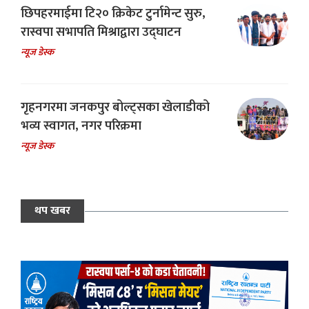
छिपहरमाईमा टि२० क्रिकेट टुर्नामेन्ट सुरु,
रास्वपा सभापति मिश्राद्वारा उद्घाटन
न्यूज डेस्क
गृहनगरमा जनकपुर बोल्ट्सका खेलाडीको
भव्य स्वागत, नगर परिक्रमा
न्यूज डेस्क
थप खबर