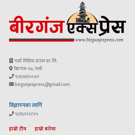
पर्सा मिडिया हाउस प्रा. लि.
बिरगंज-२४, पर्सा
९८६५४१००४२
birgunjexpress@gmail.com
विज्ञापनका लागि
९८१६२२२८५५
हाम्रो टीम
हाम्रो बारेमा