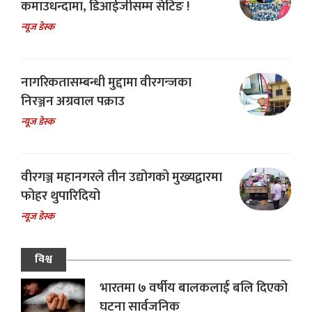
कमाउधन्दामा, डिआईजीसम्म सेटिङ !
न्यूज डेस्क
नागरिकतासम्बन्धी मुद्दामा वीरगन्जका
निरञ्जन अग्रवाल पक्राउ
न्यूज डेस्क
वीरगञ्ज महानगरले तीन उद्योगको मुख्यद्वारमा
फोहर थुपारिदियो
न्यूज डेस्क
विश्व
भारतमा ७ वर्षीय बालकलाई बलि दिएको
घटना सार्वजनिक