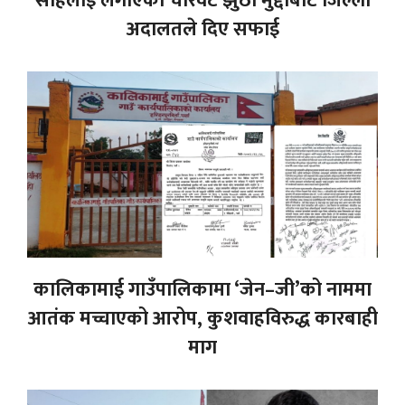
साहलाई लगाएको चारवटै झुठो मुद्दाबाट जिल्ला
अदालतले दिए सफाई
कालिकामाई गाउँपालिकामा ‘जेन–जी’को नाममा
आतंक मच्चाएको आरोप, कुशवाहविरुद्ध कारबाही
माग