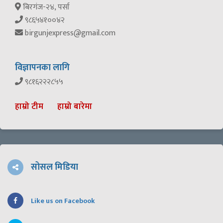
बिरगंज-२४, पर्सा
९८६५४१००४२
birgunjexpress@gmail.com
विज्ञापनका लागि
९८१६२२२८५५
हाम्रो टीम
हाम्रो बारेमा
सोसल मिडिया
Like us on Facebook