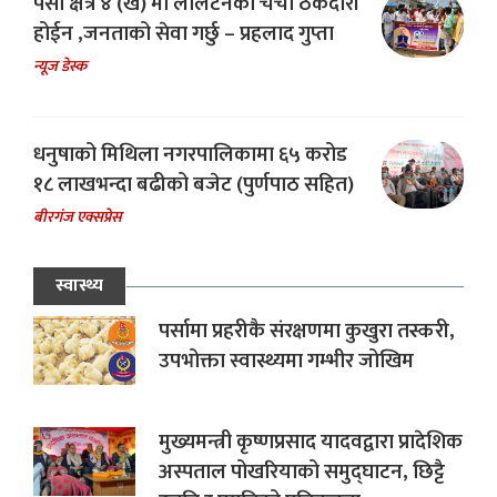
पर्सा क्षेत्र ४ (ख) मा लालटेनको चर्चा ठेकेदारी
होईन ,जनताको सेवा गर्छु – प्रहलाद गुप्ता
न्यूज डेस्क
धनुषाको मिथिला नगरपालिकामा ६५ करोड
१८ लाखभन्दा बढीको बजेट (पुर्णपाठ सहित)
बीरगंज एक्सप्रेस
स्वास्थ्य
पर्सामा प्रहरीकै संरक्षणमा कुखुरा तस्करी,
उपभोक्ता स्वास्थ्यमा गम्भीर जोखिम
मुख्यमन्त्री कृष्णप्रसाद यादवद्वारा प्रादेशिक
अस्पताल पोखरियाको समुद्घाटन, छिट्टै