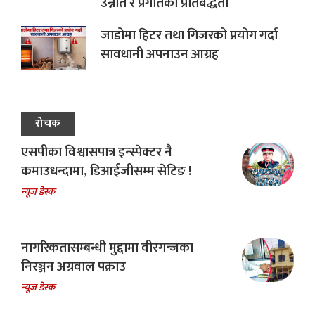
उन्नति र प्रगतिको प्रतिबद्धता
जाडोमा हिटर तथा गिजरको प्रयोग गर्दा
सावधानी अपनाउन आग्रह
रोचक
एसपीका विश्वासपात्र इन्स्पेक्टर नै
कमाउधन्दामा, डिआईजीसम्म सेटिङ !
न्यूज डेस्क
नागरिकतासम्बन्धी मुद्दामा वीरगन्जका
निरञ्जन अग्रवाल पक्राउ
न्यूज डेस्क