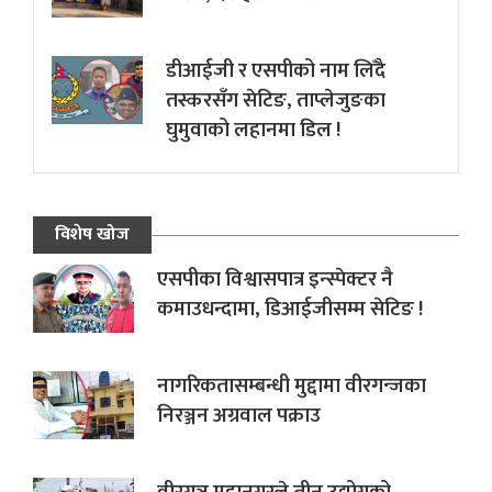
डीआईजी र एसपीको नाम लिँदै
तस्करसँग सेटिङ, ताप्लेजुङका
घुमुवाको लहानमा डिल !
विशेष खोज
एसपीका विश्वासपात्र इन्स्पेक्टर नै
कमाउधन्दामा, डिआईजीसम्म सेटिङ !
नागरिकतासम्बन्धी मुद्दामा वीरगन्जका
निरञ्जन अग्रवाल पक्राउ