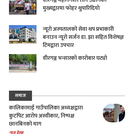
वीरगञ्ज महानगरले तीन उद्योगको
मुख्यद्वारमा फोहर थुपारिदियो
न्यूरो अस्पतालको सेवा थप प्रभाकारी
बनाउन न्यूरो सर्जन डा. झा सहित विशेषज्ञ
टिमद्वारा उपचार
वीरगञ्ज भन्सारको कारोबार घट्यो
समाज
कालिकामाई गाउँपालिका अध्यक्षद्वारा
कुटपिट आरोप अस्वीकार, निष्पक्ष
छानबिनको माग
न्यूज डेस्क