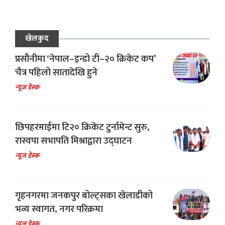
खेलकुद
प्रसौनीमा ‘नेपाल–इन्डो टी–२० क्रिकेट कप’
चैत्र पहिलो सातादेखि हुने
न्यूज डेस्क
छिपहरमाईमा टि२० क्रिकेट टुर्नामेन्ट सुरु,
रास्वपा सभापति मिश्राद्वारा उद्घाटन
न्यूज डेस्क
गृहनगरमा जनकपुर बोल्ट्सका खेलाडीको
भव्य स्वागत, नगर परिक्रमा
न्यूज डेस्क