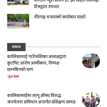
बनाउन न्यूरो सर्जन डा. झा सहित विशेषज्ञ
टिमद्वारा उपचार
वीरगञ्ज भन्सारको कारोबार घट्यो
समाज
कालिकामाई गाउँपालिका अध्यक्षद्वारा
कुटपिट आरोप अस्वीकार, निष्पक्ष
छानबिनको माग
न्यूज डेस्क
कालिकामाईमा लागू औषध विरुद्ध
जनचेतना अभियान अन्तर्गत प्रशिक्षण सम्पन्न