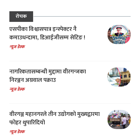
रोचक
एसपीका विश्वासपात्र इन्स्पेक्टर नै
कमाउधन्दामा, डिआईजीसम्म सेटिङ !
न्यूज डेस्क
नागरिकतासम्बन्धी मुद्दामा वीरगन्जका
निरञ्जन अग्रवाल पक्राउ
न्यूज डेस्क
वीरगञ्ज महानगरले तीन उद्योगको मुख्यद्वारमा
फोहर थुपारिदियो
न्यूज डेस्क