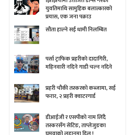
झिझियामा उत्तेजित डान्स गरेकी
युवतिमाथि सामुहिक बलात्कारको
प्रयास, एक जना पक्राउ
सौता हाल्ने सई धामी निलम्बित
पर्सा ट्राफिक प्रहरीकाे दादागिरी,
महिनवारी नदिने गाडी चल्न नदिने
प्रहरी चौकी तस्करको कब्जामा, सई
फरार, २ प्रहरी क्वाटरगार्ड
डीआईजी र एसपीको नाम लिँदै
तस्करसँग सेटिङ, ताप्लेजुङका
घुमुवाको लहानमा डिल !