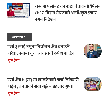
रास्वपा पर्सा–४ को कडा चेतावनी! ‘मिसन
८४’ र ‘मिसन मेयर’को अनधिकृत प्रचार
नगर्न निर्देशन
अन्तरवार्ता
पर्सा ३ लाई नमूना निर्वाचन क्षेत्र बनाउने
परिकल्पनामा युवा व्यवसायी रुपेश पाण्डेय
न्यूज डेस्क
पर्सा क्षेत्र ४ (ख) मा लालटेनको चर्चा ठेकेदारी
होईन ,जनताको सेवा गर्छु – प्रहलाद गुप्ता
न्यूज डेस्क