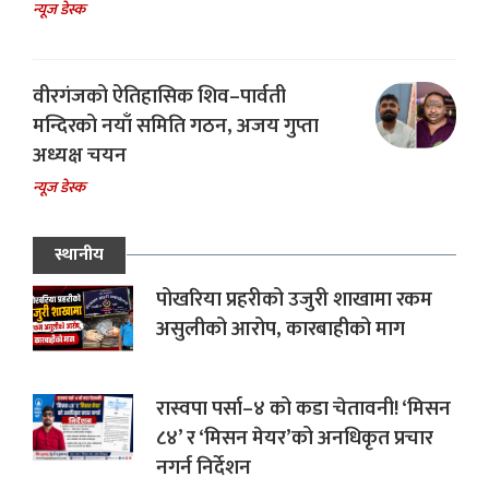
न्यूज डेस्क
वीरगंजको ऐतिहासिक शिव–पार्वती
मन्दिरको नयाँ समिति गठन, अजय गुप्ता
अध्यक्ष चयन
न्यूज डेस्क
स्थानीय
पोखरिया प्रहरीको उजुरी शाखामा रकम
असुलीको आरोप, कारबाहीको माग
रास्वपा पर्सा–४ को कडा चेतावनी! ‘मिसन
८४’ र ‘मिसन मेयर’को अनधिकृत प्रचार
नगर्न निर्देशन