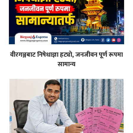
वीरगञ्जबाट निषेधाज्ञा हट्यो, जनजीवन पूर्ण रूपमा
सामान्य