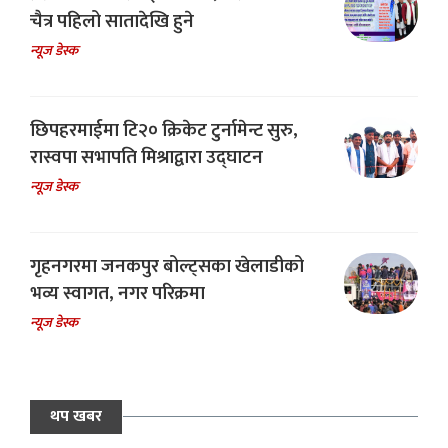
चैत्र पहिलो सातादेखि हुने
न्यूज डेस्क
छिपहरमाईमा टि२० क्रिकेट टुर्नामेन्ट सुरु,
रास्वपा सभापति मिश्राद्वारा उद्घाटन
न्यूज डेस्क
गृहनगरमा जनकपुर बोल्ट्सका खेलाडीको
भव्य स्वागत, नगर परिक्रमा
न्यूज डेस्क
थप खबर