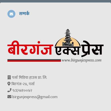
सम्पर्क
पर्सा मिडिया हाउस प्रा. लि.
बिरगंज-२४, पर्सा
९८६५४१००४२
birgunjexpress@gmail.com