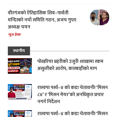
वीरगंजको ऐतिहासिक शिव–पार्वती
मन्दिरको नयाँ समिति गठन, अजय गुप्ता
अध्यक्ष चयन
न्यूज डेस्क
स्थानीय
पोखरिया प्रहरीको उजुरी शाखामा रकम
असुलीको आरोप, कारबाहीको माग
रास्वपा पर्सा–४ को कडा चेतावनी! ‘मिसन
८४’ र ‘मिसन मेयर’को अनधिकृत प्रचार
नगर्न निर्देशन
रास्वपा पर्सा–४ को कडा चेतावनी! ‘मिसन