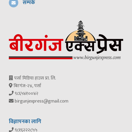
सम्पर्क
पर्सा मिडिया हाउस प्रा. लि.
बिरगंज-२४, पर्सा
९८६५४१००४२
birgunjexpress@gmail.com
विज्ञापनका लागि
९८१६२२२८५५