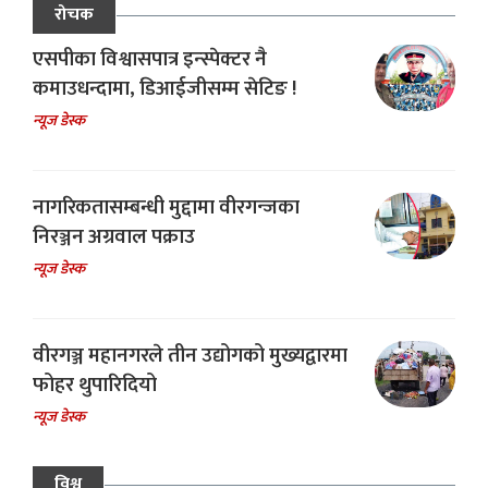
रोचक
एसपीका विश्वासपात्र इन्स्पेक्टर नै
कमाउधन्दामा, डिआईजीसम्म सेटिङ !
न्यूज डेस्क
नागरिकतासम्बन्धी मुद्दामा वीरगन्जका
निरञ्जन अग्रवाल पक्राउ
न्यूज डेस्क
वीरगञ्ज महानगरले तीन उद्योगको मुख्यद्वारमा
फोहर थुपारिदियो
न्यूज डेस्क
विश्व