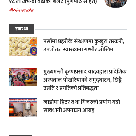
१८ लाखभन्दा बढीको बजेट (पुर्णपाठ सहित)
बीरगंज एक्सप्रेस
स्वास्थ्य
पर्सामा प्रहरीकै संरक्षणमा कुखुरा तस्करी,
उपभोक्ता स्वास्थ्यमा गम्भीर जोखिम
मुख्यमन्त्री कृष्णप्रसाद यादवद्वारा प्रादेशिक
अस्पताल पोखरियाको समुद्घाटन, छिट्टै
उन्नति र प्रगतिको प्रतिबद्धता
जाडोमा हिटर तथा गिजरको प्रयोग गर्दा
सावधानी अपनाउन आग्रह