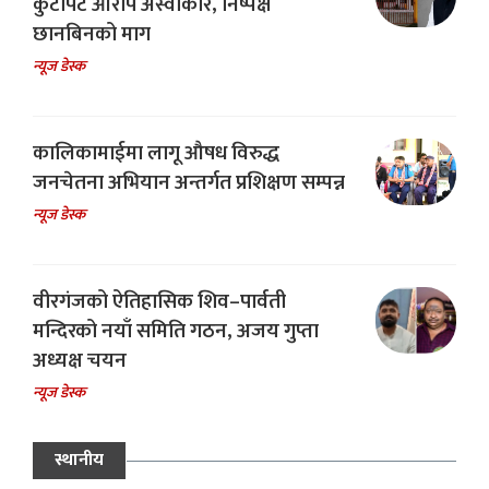
कुटपिट आरोप अस्वीकार, निष्पक्ष
छानबिनको माग
न्यूज डेस्क
कालिकामाईमा लागू औषध विरुद्ध
जनचेतना अभियान अन्तर्गत प्रशिक्षण सम्पन्न
न्यूज डेस्क
वीरगंजको ऐतिहासिक शिव–पार्वती
मन्दिरको नयाँ समिति गठन, अजय गुप्ता
अध्यक्ष चयन
न्यूज डेस्क
स्थानीय