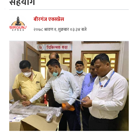
सहयोग
बीरगंज एक्सप्रेस
२०७८ श्रावण १, शुक्रबार ०३:३४ बजे