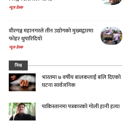
न्यूज डेस्क
वीरगञ्ज महानगरले तीन उद्योगको मुख्यद्वारमा
फोहर थुपारिदियो
न्यूज डेस्क
विश्व
भारतमा ७ वर्षीय बालकलाई बलि दिएको
घटना सार्वजनिक
पाकिस्तानमा पत्रकारको गोली हानी हत्या