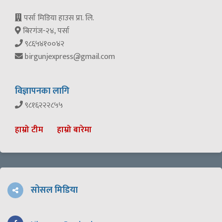
पर्सा मिडिया हाउस प्रा. लि.
बिरगंज-२४, पर्सा
९८६५४१००४२
birgunjexpress@gmail.com
विज्ञापनका लागि
९८१६२२२८५५
हाम्रो टीम
हाम्रो बारेमा
सोसल मिडिया