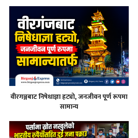
वीरगञ्जबाट निषेधाज्ञा हट्यो, जनजीवन पूर्ण रूपमा
सामान्य