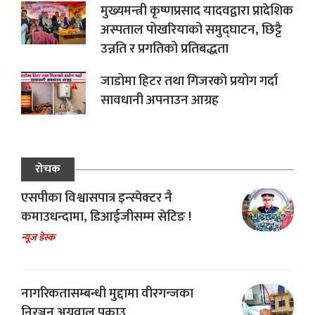
मुख्यमन्त्री कृष्णप्रसाद यादवद्वारा प्रादेशिक
अस्पताल पोखरियाको समुद्घाटन, छिट्टै
उन्नति र प्रगतिको प्रतिबद्धता
जाडोमा हिटर तथा गिजरको प्रयोग गर्दा
सावधानी अपनाउन आग्रह
रोचक
एसपीका विश्वासपात्र इन्स्पेक्टर नै
कमाउधन्दामा, डिआईजीसम्म सेटिङ !
न्यूज डेस्क
नागरिकतासम्बन्धी मुद्दामा वीरगन्जका
निरञ्जन अग्रवाल पक्राउ