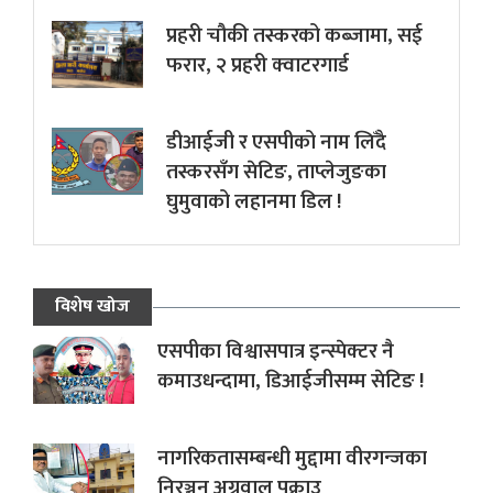
प्रहरी चौकी तस्करको कब्जामा, सई
फरार, २ प्रहरी क्वाटरगार्ड
डीआईजी र एसपीको नाम लिँदै
तस्करसँग सेटिङ, ताप्लेजुङका
घुमुवाको लहानमा डिल !
विशेष खोज
एसपीका विश्वासपात्र इन्स्पेक्टर नै
कमाउधन्दामा, डिआईजीसम्म सेटिङ !
नागरिकतासम्बन्धी मुद्दामा वीरगन्जका
निरञ्जन अग्रवाल पक्राउ