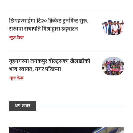
छिपहरमाईमा टि२० क्रिकेट टुर्नामेन्ट सुरु,
रास्वपा सभापति मिश्राद्वारा उद्घाटन
न्यूज डेस्क
गृहनगरमा जनकपुर बोल्ट्सका खेलाडीको
भव्य स्वागत, नगर परिक्रमा
न्यूज डेस्क
थप खबर