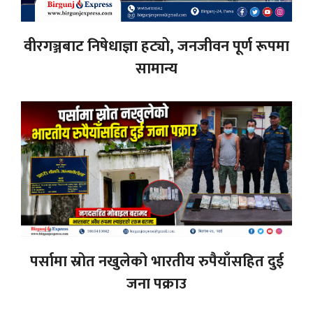
वीरगञ्जबाट निषेधाज्ञा हट्यो, जनजीवन पूर्ण रूपमा
सामान्य
पर्सामा स्रोत नखुलेको भारतीय रुपैयाँसहित दुई
जना पक्राउ