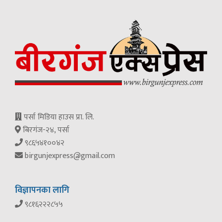
पर्सा मिडिया हाउस प्रा. लि.
बिरगंज-२४, पर्सा
९८६५४१००४२
birgunjexpress@gmail.com
विज्ञापनका लागि
९८१६२२२८५५