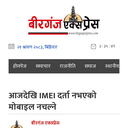
३ : ३५ : ५०
होमपेज
समाचार
राजनीति
समाज
स्थानीय
आजदेखि IMEI दर्ता नभएको
मोबाइल नचल्ने
बीरगंज एक्सप्रेस