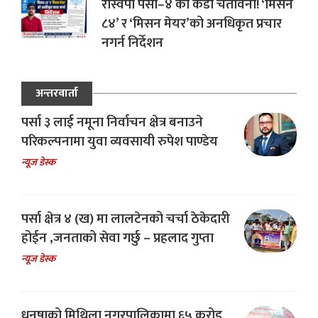
रास्वपा पर्सा–४ को कडा चेतावनी! ‘मिसन
८४’ र ‘मिसन मेयर’को अनधिकृत प्रचार
नगर्न निर्देशन
अन्तरवार्ता
पर्सा ३ लाई नमूना निर्वाचन क्षेत्र बनाउने
परिकल्पनामा युवा व्यवसायी रुपेश पाण्डेय
न्यूज डेस्क
पर्सा क्षेत्र ४ (ख) मा लालटेनको चर्चा ठेकेदारी
होईन ,जनताको सेवा गर्छु – प्रहलाद गुप्ता
न्यूज डेस्क
धनुषाको मिथिला नगरपालिकामा ६५ करोड