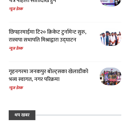
चैत्र पहिलो सातादेखि हुने
न्यूज डेस्क
छिपहरमाईमा टि२० क्रिकेट टुर्नामेन्ट सुरु,
रास्वपा सभापति मिश्राद्वारा उद्घाटन
न्यूज डेस्क
गृहनगरमा जनकपुर बोल्ट्सका खेलाडीको
भव्य स्वागत, नगर परिक्रमा
न्यूज डेस्क
थप खबर