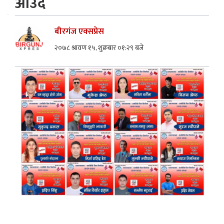
आउदै
बीरगंज एक्सप्रेस
२०७८ श्रावण १५, शुक्रबार ०१:२९ बजे