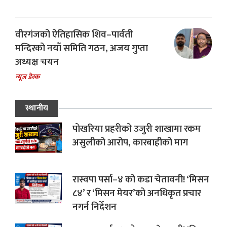
वीरगंजको ऐतिहासिक शिव–पार्वती
मन्दिरको नयाँ समिति गठन, अजय गुप्ता
अध्यक्ष चयन
न्यूज डेस्क
स्थानीय
पोखरिया प्रहरीको उजुरी शाखामा रकम
असुलीको आरोप, कारबाहीको माग
रास्वपा पर्सा–४ को कडा चेतावनी! ‘मिसन
८४’ र ‘मिसन मेयर’को अनधिकृत प्रचार
नगर्न निर्देशन