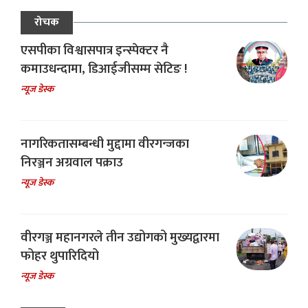
रोचक
एसपीका विश्वासपात्र इन्स्पेक्टर नै
कमाउधन्दामा, डिआईजीसम्म सेटिङ !
न्यूज डेस्क
नागरिकतासम्बन्धी मुद्दामा वीरगन्जका
निरञ्जन अग्रवाल पक्राउ
न्यूज डेस्क
वीरगञ्ज महानगरले तीन उद्योगको मुख्यद्वारमा
फोहर थुपारिदियो
न्यूज डेस्क