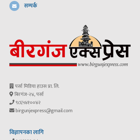
सम्पर्क
पर्सा मिडिया हाउस प्रा. लि.
बिरगंज-२४, पर्सा
९८६५४१००४२
birgunjexpress@gmail.com
विज्ञापनका लागि