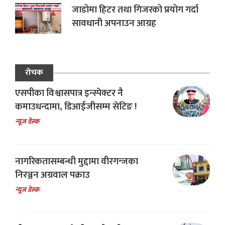
जाडोमा हिटर तथा गिजरको प्रयोग गर्दा
सावधानी अपनाउन आग्रह
रोचक
एसपीका विश्वासपात्र इन्स्पेक्टर नै
कमाउधन्दामा, डिआईजीसम्म सेटिङ !
न्यूज डेस्क
नागरिकतासम्बन्धी मुद्दामा वीरगन्जका
निरञ्जन अग्रवाल पक्राउ
न्यूज डेस्क