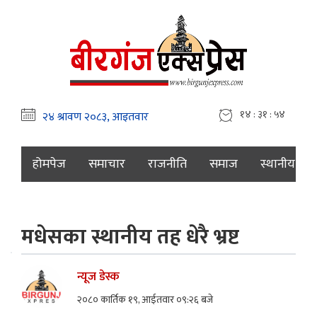
१४ : ३१ : ५५
होमपेज
समाचार
राजनीति
समाज
स्थानीय
मधेसका स्थानीय तह धेरै भ्रष्ट
न्यूज डेस्क
२०८० कार्तिक १९, आईतवार ०९:२६ बजे