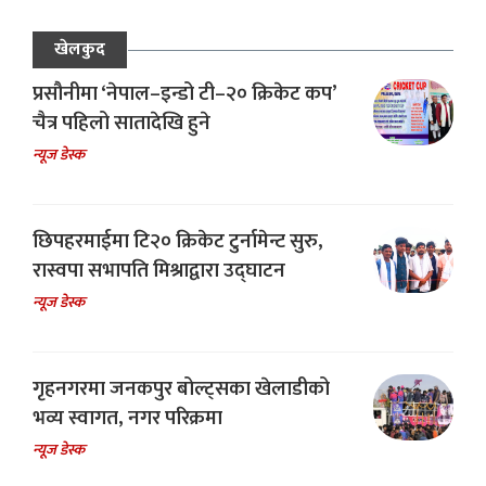
खेलकुद
प्रसौनीमा ‘नेपाल–इन्डो टी–२० क्रिकेट कप’
चैत्र पहिलो सातादेखि हुने
न्यूज डेस्क
छिपहरमाईमा टि२० क्रिकेट टुर्नामेन्ट सुरु,
रास्वपा सभापति मिश्राद्वारा उद्घाटन
न्यूज डेस्क
गृहनगरमा जनकपुर बोल्ट्सका खेलाडीको
भव्य स्वागत, नगर परिक्रमा
न्यूज डेस्क