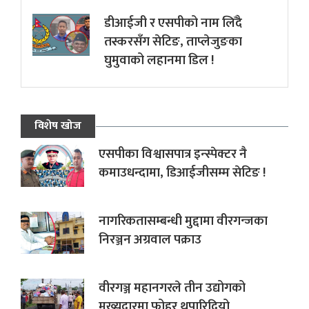
डीआईजी र एसपीको नाम लिँदै
तस्करसँग सेटिङ, ताप्लेजुङका
घुमुवाको लहानमा डिल !
विशेष खोज
एसपीका विश्वासपात्र इन्स्पेक्टर नै
कमाउधन्दामा, डिआईजीसम्म सेटिङ !
नागरिकतासम्बन्धी मुद्दामा वीरगन्जका
निरञ्जन अग्रवाल पक्राउ
वीरगञ्ज महानगरले तीन उद्योगको
मुख्यद्वारमा फोहर थुपारिदियो