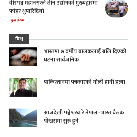
वीरगञ्ज महानगरले तीन उद्योगको मुख्यद्वारमा
फोहर थुपारिदियो
न्यूज डेस्क
विश्व
भारतमा ७ वर्षीय बालकलाई बलि दिएको
घटना सार्वजनिक
पाकिस्तानमा पत्रकारको गोली हानी हत्या
आजदेखी पञ्चेश्वरबारे नेपाल–भारत बैठक
पोखरामा सुरु हुने