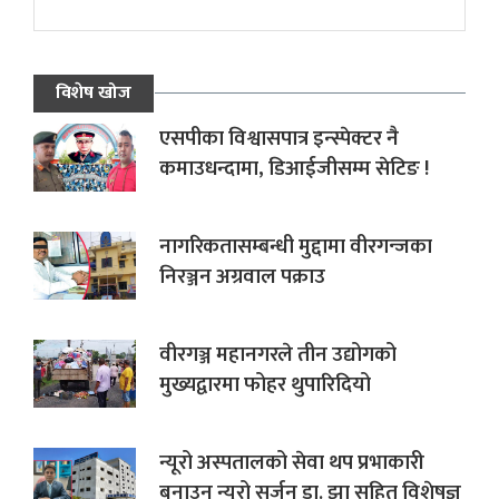
विशेष खोज
एसपीका विश्वासपात्र इन्स्पेक्टर नै
कमाउधन्दामा, डिआईजीसम्म सेटिङ !
नागरिकतासम्बन्धी मुद्दामा वीरगन्जका
निरञ्जन अग्रवाल पक्राउ
वीरगञ्ज महानगरले तीन उद्योगको
मुख्यद्वारमा फोहर थुपारिदियो
न्यूरो अस्पतालको सेवा थप प्रभाकारी
बनाउन न्यूरो सर्जन डा. झा सहित विशेषज्ञ