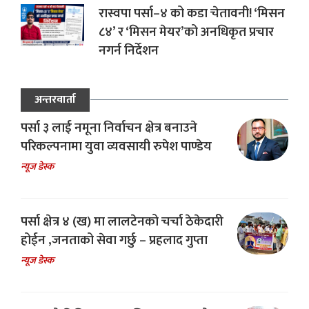
रास्वपा पर्सा–४ को कडा चेतावनी! ‘मिसन
८४’ र ‘मिसन मेयर’को अनधिकृत प्रचार
नगर्न निर्देशन
अन्तरवार्ता
पर्सा ३ लाई नमूना निर्वाचन क्षेत्र बनाउने
परिकल्पनामा युवा व्यवसायी रुपेश पाण्डेय
न्यूज डेस्क
पर्सा क्षेत्र ४ (ख) मा लालटेनको चर्चा ठेकेदारी
होईन ,जनताको सेवा गर्छु – प्रहलाद गुप्ता
न्यूज डेस्क