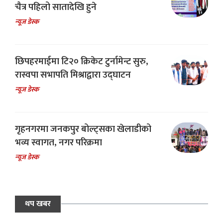
चैत्र पहिलो सातादेखि हुने
न्यूज डेस्क
छिपहरमाईमा टि२० क्रिकेट टुर्नामेन्ट सुरु,
रास्वपा सभापति मिश्राद्वारा उद्घाटन
न्यूज डेस्क
गृहनगरमा जनकपुर बोल्ट्सका खेलाडीको
भव्य स्वागत, नगर परिक्रमा
न्यूज डेस्क
थप खबर