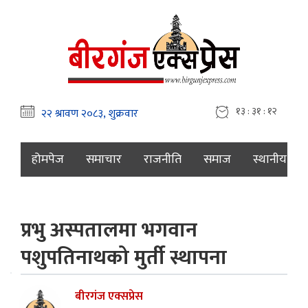
१३ : ३१ : १३
होमपेज
समाचार
राजनीति
समाज
स्थानीय
प्रभु अस्पतालमा भगवान
पशुपतिनाथको मुर्ती स्थापना
बीरगंज एक्सप्रेस