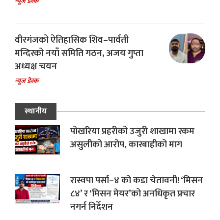
न्यूज डेस्क
वीरगंजको ऐतिहासिक शिव–पार्वती
मन्दिरको नयाँ समिति गठन, अजय गुप्ता
अध्यक्ष चयन
न्यूज डेस्क
स्थानीय
पोखरिया प्रहरीको उजुरी शाखामा रकम
असुलीको आरोप, कारबाहीको माग
रास्वपा पर्सा–४ को कडा चेतावनी! ‘मिसन
८४’ र ‘मिसन मेयर’को अनधिकृत प्रचार
नगर्न निर्देशन