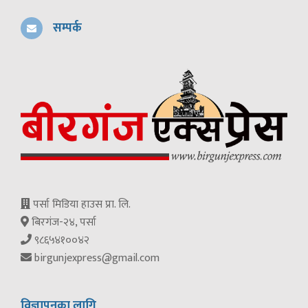
सम्पर्क
पर्सा मिडिया हाउस प्रा. लि.
बिरगंज-२४, पर्सा
९८६५४१००४२
birgunjexpress@gmail.com
विज्ञापनका लागि