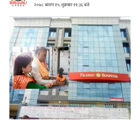
२०७८ श्रावण १५, शुक्रबार ११:३६ बजे