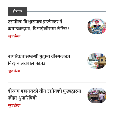
रोचक
एसपीका विश्वासपात्र इन्स्पेक्टर नै
कमाउधन्दामा, डिआईजीसम्म सेटिङ !
न्यूज डेस्क
नागरिकतासम्बन्धी मुद्दामा वीरगन्जका
निरञ्जन अग्रवाल पक्राउ
न्यूज डेस्क
वीरगञ्ज महानगरले तीन उद्योगको मुख्यद्वारमा
फोहर थुपारिदियो
न्यूज डेस्क