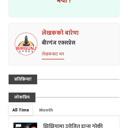
भयो ?
लेखकको बारेमा
बीरगंज एक्सप्रेस
लेखकबाट थप
प्रतिक्रिया!
लोकप्रिय
All Time
Month
झिझियामा उत्तेजित डान्स गरेकी