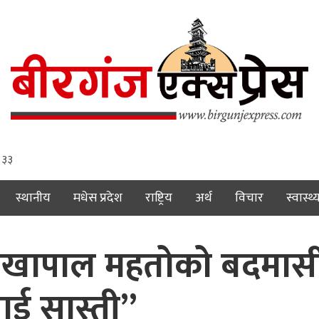
: ३४
स्थानीय
मधेस प्रदेश
राष्ट्रिय
अर्थ
विचार
स्वास्थ्
खापाल महतोको बदमासी:
ाई सास्ती”