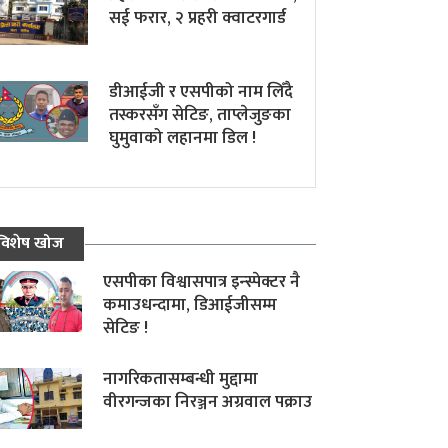
सई फरार, २ प्रहरी क्वाटरगार्ड
डीआईजी र एसपीको नाम लिँदै
तस्करसँग सेटिङ, ताप्लेजुङका
घुमुवाको लहानमा डिल !
विशेष खोज
एसपीका विश्वासपात्र इन्स्पेक्टर नै
कमाउधन्दामा, डिआईजीसम्म
सेटिङ !
नागरिकतासम्बन्धी मुद्दामा
वीरगन्जका निरञ्जन अग्रवाल पक्राउ