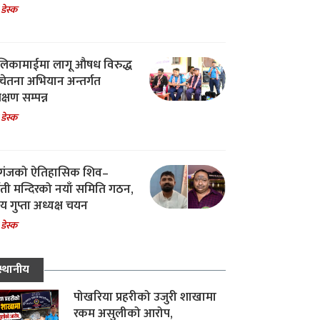
 डेस्क
िकामाईमा लागू औषध विरुद्ध
ेतना अभियान अन्तर्गत
िक्षण सम्पन्न
 डेस्क
गंजको ऐतिहासिक शिव–
्वती मन्दिरको नयाँ समिति गठन,
 गुप्ता अध्यक्ष चयन
 डेस्क
स्थानीय
पोखरिया प्रहरीको उजुरी शाखामा
रकम असुलीको आरोप,