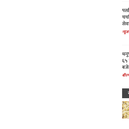
पर्स
चर्
सेवा
न्यूज
धनु
६५ 
बजे
बीरग