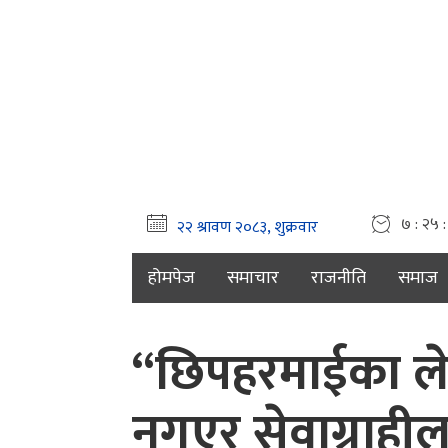
७ : २५ 
होमपेज
समाचार
राजनीति
समाज
“छिपहरमाईका ले
नगएर सेवाग्राहील