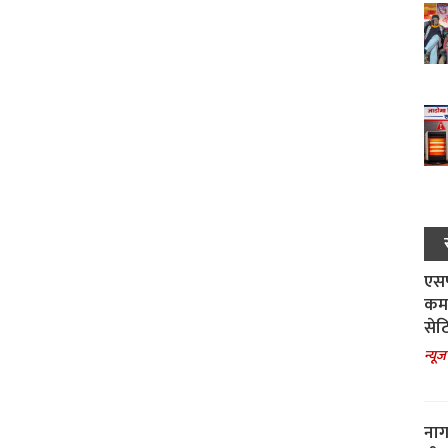
एसपी
कमा
सेट
न्यूज
नाग