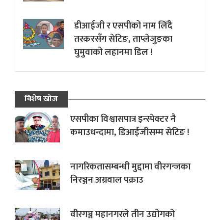
डीआईजी र एसपीको नाम लिँदै
तस्करसँग सेटिङ, ताप्लेजुङका
घुमुवाको लहानमा डिल !
विशेष खोज
एसपीका विश्वासपात्र इन्स्पेक्टर नै
कमाउधन्दामा, डिआईजीसम्म सेटिङ !
नागरिकतासम्बन्धी मुद्दामा वीरगन्जका
निरञ्जन अग्रवाल पक्राउ
वीरगञ्ज महानगरले तीन उद्योगको