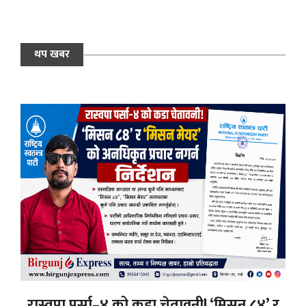
थप खबर
रास्वपा पर्सा–४ को कडा चेतावनी! ‘मिसन ८४’ र