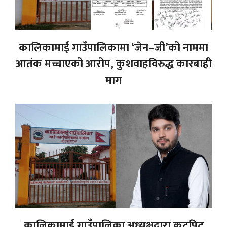
कालिकामाई गाउँपालिकामा ‘जेन–जी’को नाममा
आतंक मच्चाएको आरोप, कुशवाहविरुद्ध कारबाही
माग
कालिकामाई गाउँपालिका अध्यक्षद्वारा कुटपिट