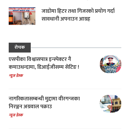
जाडोमा हिटर तथा गिजरको प्रयोग गर्दा
सावधानी अपनाउन आग्रह
रोचक
एसपीका विश्वासपात्र इन्स्पेक्टर नै
कमाउधन्दामा, डिआईजीसम्म सेटिङ !
न्यूज डेस्क
नागरिकतासम्बन्धी मुद्दामा वीरगन्जका
निरञ्जन अग्रवाल पक्राउ
न्यूज डेस्क