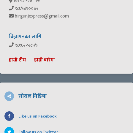
बिरगंज-२४, पर्सा
९८६५४१००४२
birgunjexpress@gmail.com
विज्ञापनका लागि
९८१६२२२८५५
हाम्रो टीम
हाम्रो बारेमा
सोसल मिडिया
Like us on Facebook
Follow us on Twitter