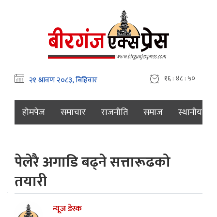
१६ : ४८ : ५१
होमपेज
समाचार
राजनीति
समाज
स्थानीय
पेलेरै अगाडि बढ्ने सत्तारूढको
तयारी
न्यूज डेस्क