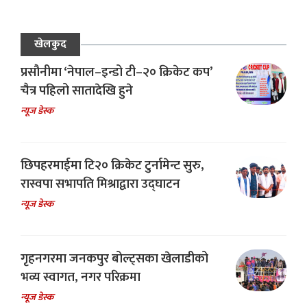
खेलकुद
प्रसौनीमा ‘नेपाल–इन्डो टी–२० क्रिकेट कप’
चैत्र पहिलो सातादेखि हुने
न्यूज डेस्क
छिपहरमाईमा टि२० क्रिकेट टुर्नामेन्ट सुरु,
रास्वपा सभापति मिश्राद्वारा उद्घाटन
न्यूज डेस्क
गृहनगरमा जनकपुर बोल्ट्सका खेलाडीको
भव्य स्वागत, नगर परिक्रमा
न्यूज डेस्क