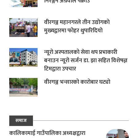
निरञ्जन अग्रवाल पक्राउ
वीरगञ्ज महानगरले तीन उद्योगको
मुख्यद्वारमा फोहर थुपारिदियो
न्यूरो अस्पतालको सेवा थप प्रभाकारी
बनाउन न्यूरो सर्जन डा. झा सहित विशेषज्ञ
टिमद्वारा उपचार
वीरगञ्ज भन्सारको कारोबार घट्यो
समाज
कालिकामाई गाउँपालिका अध्यक्षद्वारा