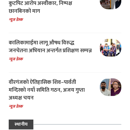
कुटपिट आरोप अस्वीकार, निष्पक्ष
छानबिनको माग
न्यूज डेस्क
कालिकामाईमा लागू औषध विरुद्ध
जनचेतना अभियान अन्तर्गत प्रशिक्षण सम्पन्न
न्यूज डेस्क
वीरगंजको ऐतिहासिक शिव–पार्वती
मन्दिरको नयाँ समिति गठन, अजय गुप्ता
अध्यक्ष चयन
न्यूज डेस्क
स्थानीय