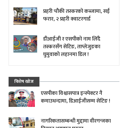
प्रहरी चौकी तस्करको कब्जामा, सई
फरार, २ प्रहरी क्वाटरगार्ड
डीआईजी र एसपीको नाम लिँदै
तस्करसँग सेटिङ, ताप्लेजुङका
घुमुवाको लहानमा डिल !
विशेष खोज
एसपीका विश्वासपात्र इन्स्पेक्टर नै
कमाउधन्दामा, डिआईजीसम्म सेटिङ !
नागरिकतासम्बन्धी मुद्दामा वीरगन्जका