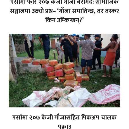
पर्सामा फेरि २०७ केजी गाँजा बरामद: सामाजिक
सञ्जालमा उठ्यो प्रश्न– ‘गाँजा समातिन्छ, तर तस्कर
किन उम्किन्छन्?’
पर्सामा २०७ केजी गाँजासहित पिकअप चालक
पक्राउ