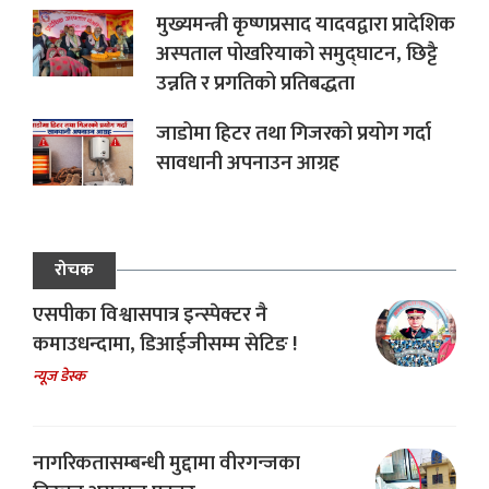
मुख्यमन्त्री कृष्णप्रसाद यादवद्वारा प्रादेशिक
अस्पताल पोखरियाको समुद्घाटन, छिट्टै
उन्नति र प्रगतिको प्रतिबद्धता
जाडोमा हिटर तथा गिजरको प्रयोग गर्दा
सावधानी अपनाउन आग्रह
रोचक
एसपीका विश्वासपात्र इन्स्पेक्टर नै
कमाउधन्दामा, डिआईजीसम्म सेटिङ !
न्यूज डेस्क
नागरिकतासम्बन्धी मुद्दामा वीरगन्जका