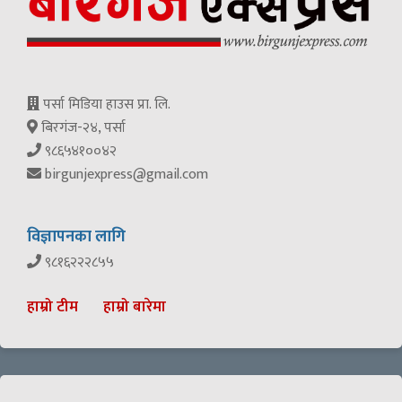
पर्सा मिडिया हाउस प्रा. लि.
बिरगंज-२४, पर्सा
९८६५४१००४२
birgunjexpress@gmail.com
विज्ञापनका लागि
९८१६२२२८५५
हाम्रो टीम
हाम्रो बारेमा