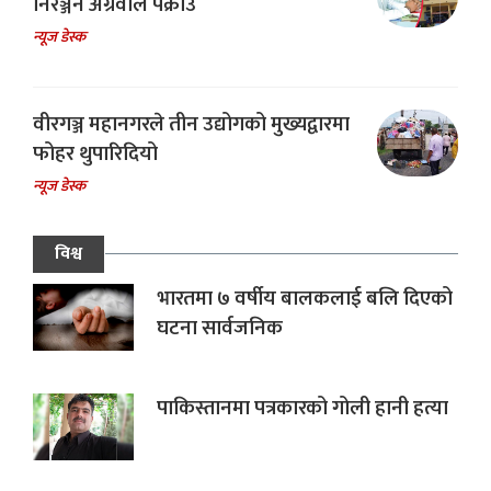
निरञ्जन अग्रवाल पक्राउ
न्यूज डेस्क
वीरगञ्ज महानगरले तीन उद्योगको मुख्यद्वारमा
फोहर थुपारिदियो
न्यूज डेस्क
विश्व
भारतमा ७ वर्षीय बालकलाई बलि दिएको
घटना सार्वजनिक
पाकिस्तानमा पत्रकारको गोली हानी हत्या