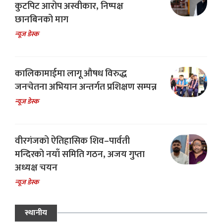
कुटपिट आरोप अस्वीकार, निष्पक्ष
छानबिनको माग
न्यूज डेस्क
कालिकामाईमा लागू औषध विरुद्ध
जनचेतना अभियान अन्तर्गत प्रशिक्षण सम्पन्न
न्यूज डेस्क
वीरगंजको ऐतिहासिक शिव–पार्वती
मन्दिरको नयाँ समिति गठन, अजय गुप्ता
अध्यक्ष चयन
न्यूज डेस्क
स्थानीय