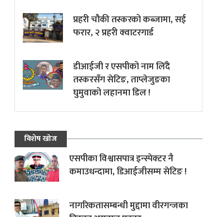
प्रहरी चौकी तस्करको कब्जामा, सई
फरार, २ प्रहरी क्वाटरगार्ड
डीआईजी र एसपीको नाम लिँदै
तस्करसँग सेटिङ, ताप्लेजुङका
घुमुवाको लहानमा डिल !
विशेष खोज
एसपीका विश्वासपात्र इन्स्पेक्टर नै
कमाउधन्दामा, डिआईजीसम्म सेटिङ !
नागरिकतासम्बन्धी मुद्दामा वीरगन्जका