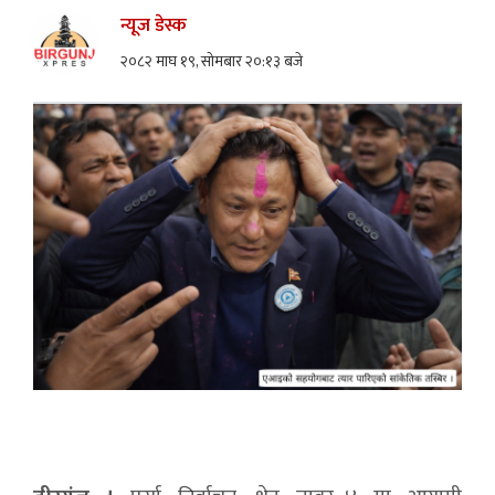
न्यूज डेस्क
२०८२ माघ १९, सोमबार २०:१३ बजे