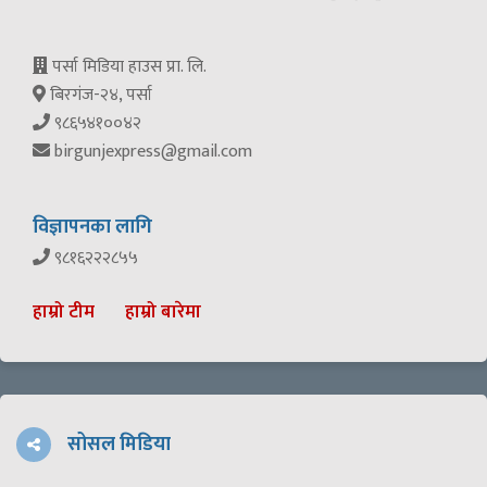
पर्सा मिडिया हाउस प्रा. लि.
बिरगंज-२४, पर्सा
९८६५४१००४२
birgunjexpress@gmail.com
विज्ञापनका लागि
९८१६२२२८५५
हाम्रो टीम
हाम्रो बारेमा
सोसल मिडिया