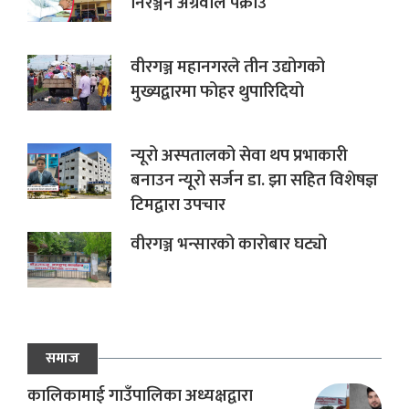
निरञ्जन अग्रवाल पक्राउ
वीरगञ्ज महानगरले तीन उद्योगको
मुख्यद्वारमा फोहर थुपारिदियो
न्यूरो अस्पतालको सेवा थप प्रभाकारी
बनाउन न्यूरो सर्जन डा. झा सहित विशेषज्ञ
टिमद्वारा उपचार
वीरगञ्ज भन्सारको कारोबार घट्यो
समाज
कालिकामाई गाउँपालिका अध्यक्षद्वारा