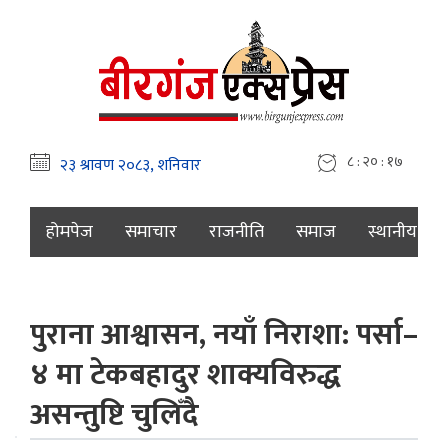
८ : २० : १८
होमपेज
समाचार
राजनीति
समाज
स्थानीय
पुराना आश्वासन, नयाँ निराशा: पर्सा–
४ मा टेकबहादुर शाक्यविरुद्ध
असन्तुष्टि चुलिँदै