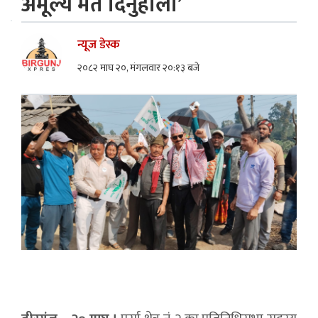
अमूल्य मत दिनुहोला’
न्यूज डेस्क
२०८२ माघ २०, मंगलवार २०:१३ बजे