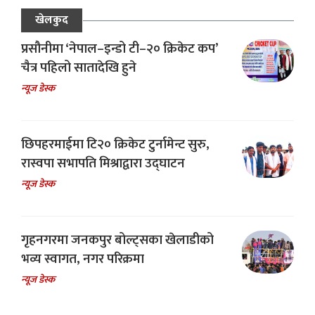
खेलकुद
प्रसौनीमा ‘नेपाल–इन्डो टी–२० क्रिकेट कप’
चैत्र पहिलो सातादेखि हुने
न्यूज डेस्क
छिपहरमाईमा टि२० क्रिकेट टुर्नामेन्ट सुरु,
रास्वपा सभापति मिश्राद्वारा उद्घाटन
न्यूज डेस्क
गृहनगरमा जनकपुर बोल्ट्सका खेलाडीको
भव्य स्वागत, नगर परिक्रमा
न्यूज डेस्क