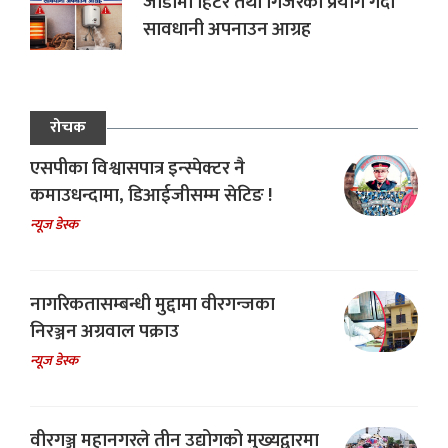
जाडोमा हिटर तथा गिजरको प्रयोग गर्दा
सावधानी अपनाउन आग्रह
रोचक
एसपीका विश्वासपात्र इन्स्पेक्टर नै
कमाउधन्दामा, डिआईजीसम्म सेटिङ !
न्यूज डेस्क
नागरिकतासम्बन्धी मुद्दामा वीरगन्जका
निरञ्जन अग्रवाल पक्राउ
न्यूज डेस्क
वीरगञ्ज महानगरले तीन उद्योगको मुख्यद्वारमा