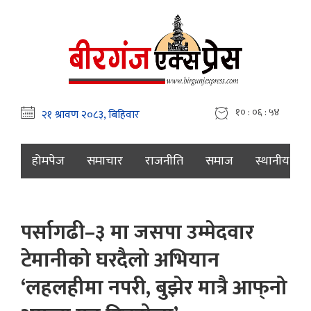
१० : ०६ : ५५
होमपेज
समाचार
राजनीति
समाज
स्थानीय
पर्सागढी–३ मा जसपा उम्मेदवार
टेमानीको घरदैलो अभियान
‘लहलहीमा नपरी, बुझेर मात्रै आफ्‌नो