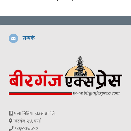
सम्पर्क
पर्सा मिडिया हाउस प्रा. लि.
बिरगंज-२४, पर्सा
९८६५४१००४२