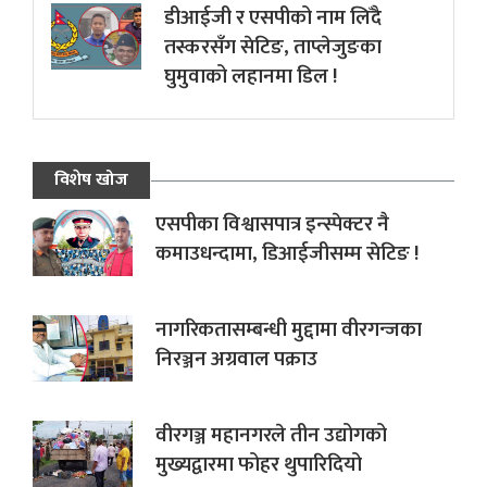
डीआईजी र एसपीको नाम लिँदै
तस्करसँग सेटिङ, ताप्लेजुङका
घुमुवाको लहानमा डिल !
विशेष खोज
एसपीका विश्वासपात्र इन्स्पेक्टर नै
कमाउधन्दामा, डिआईजीसम्म सेटिङ !
नागरिकतासम्बन्धी मुद्दामा वीरगन्जका
निरञ्जन अग्रवाल पक्राउ
वीरगञ्ज महानगरले तीन उद्योगको
मुख्यद्वारमा फोहर थुपारिदियो