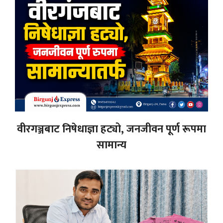
वीरगञ्जबाट निषेधाज्ञा हट्यो, जनजीवन पूर्ण रूपमा
सामान्य